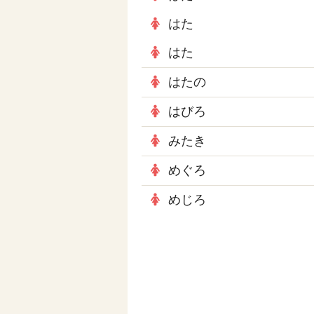
はた
はた
はたの
はびろ
みたき
めぐろ
めじろ