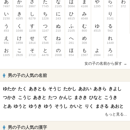
あ
か
さ
た
な
は
ま
や
ら
わ
7497
5684
2867
7745
2165
3084
4166
1295
747
372
い
き
し
ち
に
ひ
み
り
2150
4295
6279
1226
243
4615
4048
3141
う
く
す
つ
ぬ
ふ
む
ゆ
る
453
1046
1108
1147
210
2105
800
4515
562
え
け
せ
て
ね
へ
め
れ
931
1859
1814
1546
222
261
306
1449
お
こ
そ
と
の
ほ
も
よ
ろ
1305
2826
2710
4476
2008
654
1567
2684
240
女の子の名前から探す →
男の子の人気の名前
ゆたか
たく
あきとも
そうじ
たかし
あおい
あきら
きよし
つかさ
こうじ
あきと
たつ
かんじ
まさき
ひなと
こうき
とあ
ゆうと
ゆうき
ゆう
そうし
かいと
りく
まさる
あおと
もっと見る...
男の子の人気の漢字