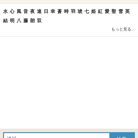
水
心
風
音
夜
速
日
幸
蒼
時
羽
琥
七
姫
紅
愛
聖
雪
英
結
明
八
藤
朗
双
もっと見る...