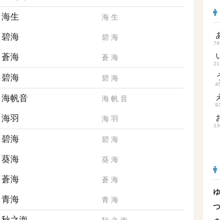
海生
海
生
碧海
碧
海
74
蒼海
蒼
海
21
碧海
碧
海
4
海帆音
海
帆
音
9
海羽
海
羽
13
碧海
碧
海
葵海
葵
海
蒼海
蒼
海
青海
青
海