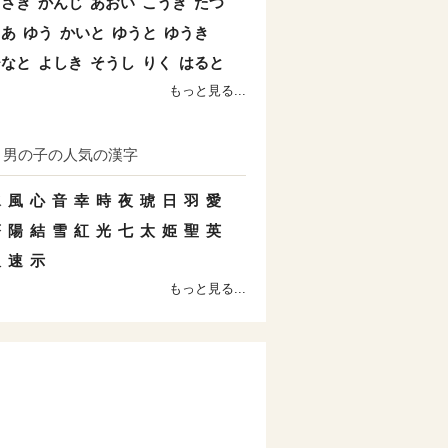
まさき
かんじ
あおい
こうき
たつ
とあ
ゆう
かいと
ゆうと
ゆうき
ひなと
よしき
そうし
りく
はると
もっと見る...
男の子の人気の漢字
水
風
心
音
幸
時
夜
琥
日
羽
愛
蒼
陽
結
雪
紅
光
七
太
姫
聖
英
双
速
示
もっと見る...