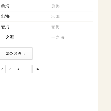
勇海
勇
海
出海
出
海
壱海
壱
海
一之海
一
之
海
次の 50 件 →
2
3
4
...
14