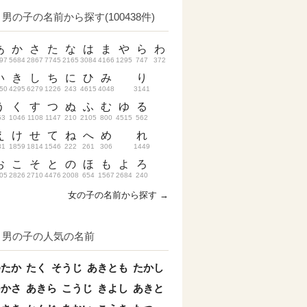
男の子の名前から探す(100438件)
あ
か
さ
た
な
は
ま
や
ら
わ
97
5684
2867
7745
2165
3084
4166
1295
747
372
い
き
し
ち
に
ひ
み
り
50
4295
6279
1226
243
4615
4048
3141
う
く
す
つ
ぬ
ふ
む
ゆ
る
53
1046
1108
1147
210
2105
800
4515
562
え
け
せ
て
ね
へ
め
れ
31
1859
1814
1546
222
261
306
1449
お
こ
そ
と
の
ほ
も
よ
ろ
05
2826
2710
4476
2008
654
1567
2684
240
女の子の名前から探す →
男の子の人気の名前
ゆたか
たく
そうじ
あきとも
たかし
つかさ
あきら
こうじ
きよし
あきと