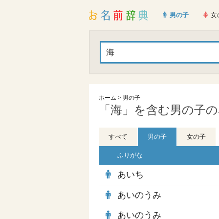
男の子
女
ホーム
>
男の子
「海」を含む男の子の名
すべて
男の子
女の子
ふりがな
あいち
あいのうみ
あいのうみ