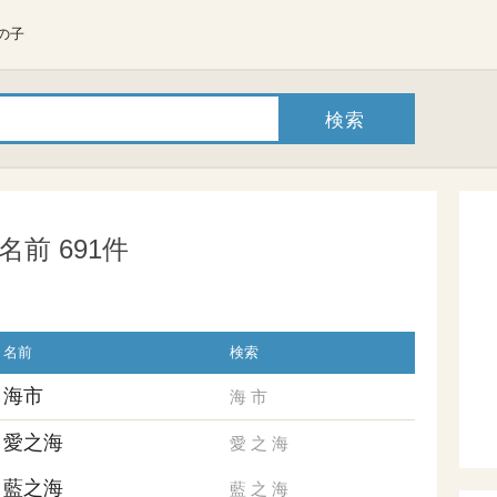
の子
前 691件
名前
検索
海市
海
市
愛之海
愛
之
海
藍之海
藍
之
海