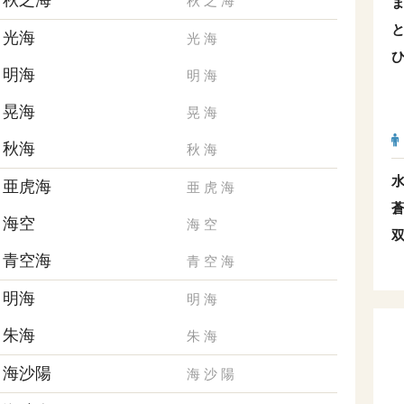
秋之海
秋
之
海
光海
光
海
明海
明
海
晃海
晃
海
秋海
秋
海
亜虎海
亜
虎
海
海空
海
空
青空海
青
空
海
明海
明
海
朱海
朱
海
海沙陽
海
沙
陽