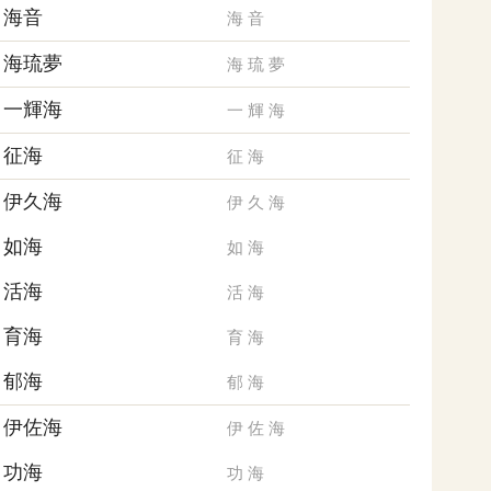
海音
海
音
海琉夢
海
琉
夢
一輝海
一
輝
海
征海
征
海
伊久海
伊
久
海
如海
如
海
活海
活
海
育海
育
海
郁海
郁
海
伊佐海
伊
佐
海
功海
功
海