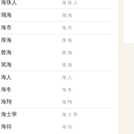
海珠人
海
珠
人
飛海
飛
海
海市
海
市
厚海
厚
海
敦海
敦
海
篤海
篤
海
海人
海
人
海冬
海
冬
海翔
海
翔
海士寧
海
士
寧
海祢
海
祢