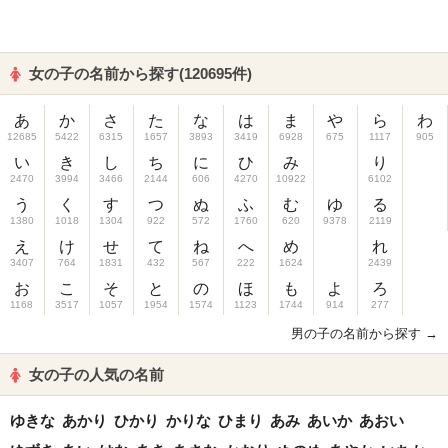
女の子の名前から探す(120695件)
あ
か
さ
た
な
は
ま
や
ら
わ
12685
5422
6315
1657
3893
3419
6928
675
1117
905
い
き
し
ち
に
ひ
み
り
2470
3994
3466
2144
606
4270
10922
6102
う
く
す
つ
ぬ
ふ
む
ゆ
る
1380
1018
1304
922
572
1760
620
9378
2119
え
け
せ
て
ね
へ
め
れ
3407
764
1831
432
567
222
1624
2439
お
こ
そ
と
の
ほ
も
よ
ろ
1168
3517
1057
1954
1574
1123
1744
914
277
男の子の名前から探す →
女の子の人気の名前
ゆきな
あかり
ひかり
かりな
ひまり
あみ
あいか
あおい