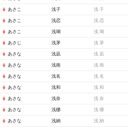
あさこ
浅子
浅
子
あさこ
浅恋
浅
恋
あさこ
浅瑚
浅
瑚
あさじ
浅茅
浅
茅
あさな
浅凪
浅
凪
あさな
浅南
浅
南
あさな
浅名
浅
名
あさな
浅和
浅
和
あさな
浅奈
浅
奈
あさな
浅梛
浅
梛
あさな
浅納
浅
納