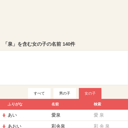
「泉」を含む女の子の名前 140件
すべて
男の子
女の子
ふりがな
名前
検索
あい
愛泉
愛
泉
あおい
彩央泉
彩
央
泉