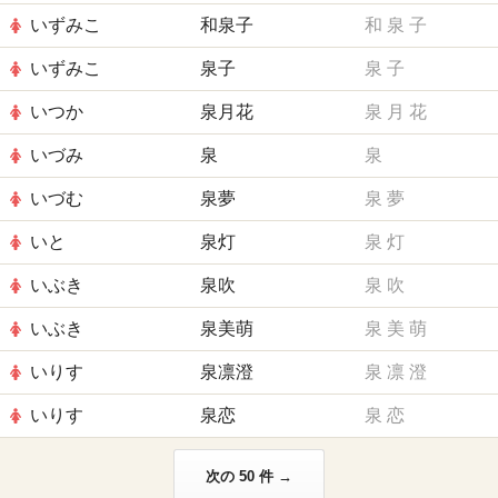
いずみこ
和泉子
和
泉
子
いずみこ
泉子
泉
子
いつか
泉月花
泉
月
花
いづみ
泉
泉
いづむ
泉夢
泉
夢
いと
泉灯
泉
灯
いぶき
泉吹
泉
吹
いぶき
泉美萌
泉
美
萌
いりす
泉凛澄
泉
凛
澄
いりす
泉恋
泉
恋
次の 50 件 →