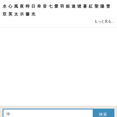
水
心
風
夜
時
日
幸
音
七
愛
羽
姫
速
琥
蒼
紅
聖
陽
雪
双
英
太
示
藤
光
もっと見る...