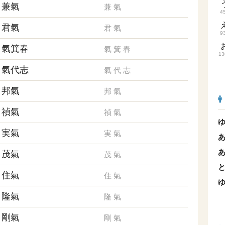
兼氣
兼
氣
4
君氣
君
氣
9
氣箕春
氣
箕
春
13
氣代志
氣
代
志
邦氣
邦
氣
禎氣
禎
氣
実氣
実
氣
茂氣
茂
氣
住氣
住
氣
隆氣
隆
氣
剛氣
剛
氣