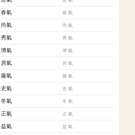
春氣
春
氣
尚氣
尚
氣
秀氣
秀
氣
博氣
博
氣
房氣
房
氣
藤氣
藤
氣
史氣
史
氣
冬氣
冬
氣
正氣
正
氣
益氣
益
氣