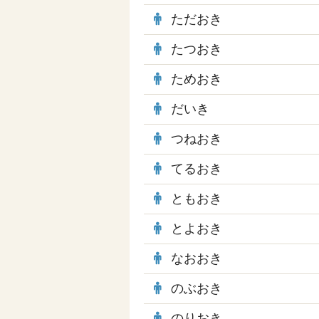
ただおき
たつおき
ためおき
だいき
つねおき
てるおき
ともおき
とよおき
なおおき
のぶおき
のりおき