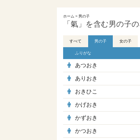
ホーム
>
男の子
「氣」を含む男の子の名
すべて
男の子
女の子
ふりがな
あつおき
ありおき
おきひこ
かげおき
かずおき
かつおき