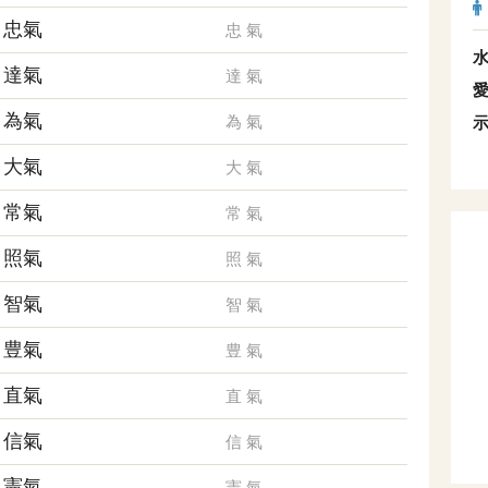
忠氣
忠
氣
達氣
達
氣
為氣
為
氣
大氣
大
氣
常氣
常
氣
照氣
照
氣
智氣
智
氣
豊氣
豊
氣
直氣
直
氣
信氣
信
氣
憲氣
憲
氣