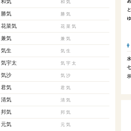
和気
和
気
勝気
勝
気
花菜気
花
菜
気
兼気
兼
気
気生
気
生
気宇太
気
宇
太
気沙
気
沙
君気
君
気
清気
清
気
邦気
邦
気
元気
元
気