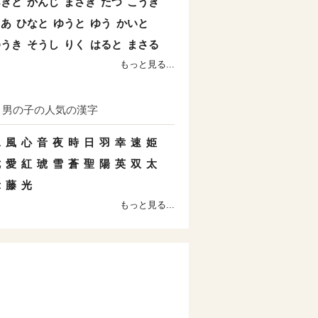
あきと
かんじ
まさき
たつ
こうき
とあ
ひなと
ゆうと
ゆう
かいと
ゆうき
そうし
りく
はると
まさる
もっと見る...
男の子の人気の漢字
水
風
心
音
夜
時
日
羽
幸
速
姫
七
愛
紅
琥
雪
蒼
聖
陽
英
双
太
示
藤
光
もっと見る...