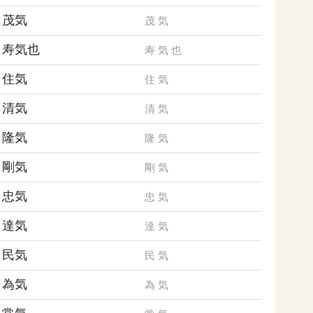
茂気
茂
気
寿気也
寿
気
也
住気
住
気
清気
清
気
隆気
隆
気
剛気
剛
気
忠気
忠
気
達気
達
気
民気
民
気
為気
為
気