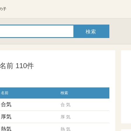
の子
前 110件
名前
検索
合気
合
気
厚気
厚
気
熱気
熱
気