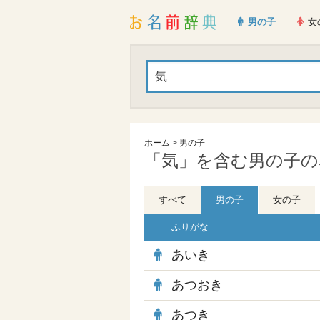
男の子
女
ホーム
>
男の子
「気」を含む男の子の名
すべて
男の子
女の子
ふりがな
あいき
あつおき
あつき