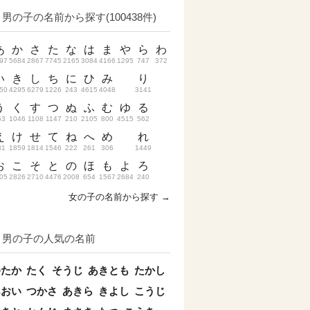
男の子の名前から探す(100438件)
あ
か
さ
た
な
は
ま
や
ら
わ
97
5684
2867
7745
2165
3084
4166
1295
747
372
い
き
し
ち
に
ひ
み
り
50
4295
6279
1226
243
4615
4048
3141
う
く
す
つ
ぬ
ふ
む
ゆ
る
53
1046
1108
1147
210
2105
800
4515
562
え
け
せ
て
ね
へ
め
れ
31
1859
1814
1546
222
261
306
1449
お
こ
そ
と
の
ほ
も
よ
ろ
05
2826
2710
4476
2008
654
1567
2684
240
女の子の名前から探す →
男の子の人気の名前
ゆたか
たく
そうじ
あきとも
たかし
あおい
つかさ
あきら
きよし
こうじ