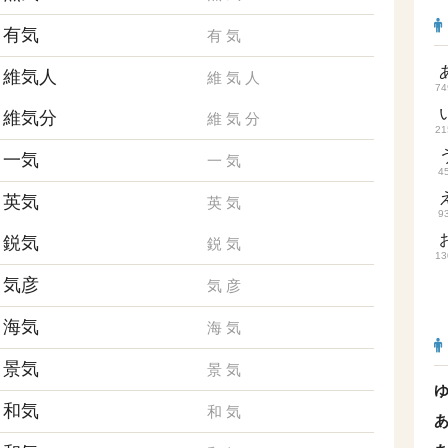
有気
有
気
維気人
維
気
人
74
維気分
維
気
分
21
一気
一
気
4
英気
英
気
9
鋭気
鋭
気
13
気彦
気
彦
海気
海
気
景気
景
気
和気
和
気