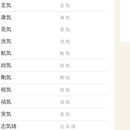
玄気
玄
気
康気
康
気
晃気
晃
気
洸気
洸
気
航気
航
気
紺気
紺
気
剛気
剛
気
桜気
桜
気
禎気
禎
気
実気
実
気
志気雄
志
気
雄