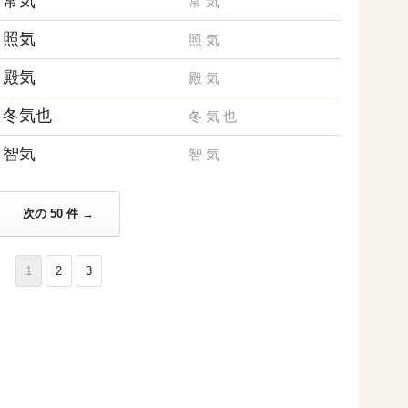
常気
常
気
照気
照
気
殿気
殿
気
冬気也
冬
気
也
智気
智
気
次の 50 件 →
1
2
3