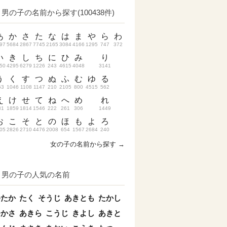
男の子の名前から探す(100438件)
あ
か
さ
た
な
は
ま
や
ら
わ
97
5684
2867
7745
2165
3084
4166
1295
747
372
い
き
し
ち
に
ひ
み
り
50
4295
6279
1226
243
4615
4048
3141
う
く
す
つ
ぬ
ふ
む
ゆ
る
53
1046
1108
1147
210
2105
800
4515
562
え
け
せ
て
ね
へ
め
れ
31
1859
1814
1546
222
261
306
1449
お
こ
そ
と
の
ほ
も
よ
ろ
05
2826
2710
4476
2008
654
1567
2684
240
女の子の名前から探す →
男の子の人気の名前
ゆたか
たく
そうじ
あきとも
たかし
つかさ
あきら
こうじ
きよし
あきと