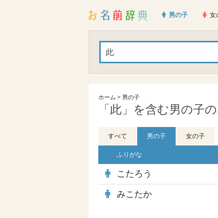
男の子
女
ホーム
>
男の子
「此」を含む男の子の
すべて
男の子
女の子
ふりがな
こたろう
みこたか