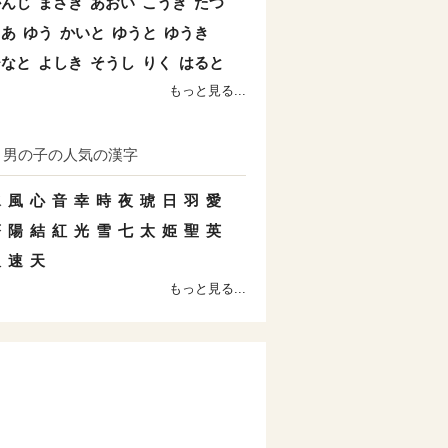
かんじ
まさき
あおい
こうき
たつ
とあ
ゆう
かいと
ゆうと
ゆうき
ひなと
よしき
そうし
りく
はると
もっと見る...
男の子の人気の漢字
水
風
心
音
幸
時
夜
琥
日
羽
愛
蒼
陽
結
紅
光
雪
七
太
姫
聖
英
双
速
天
もっと見る...