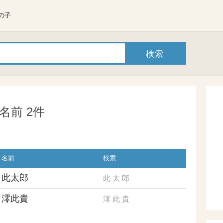
の子
名前 2件
名前
検索
此太郎
此
太
郎
澪此貴
澪
此
貴