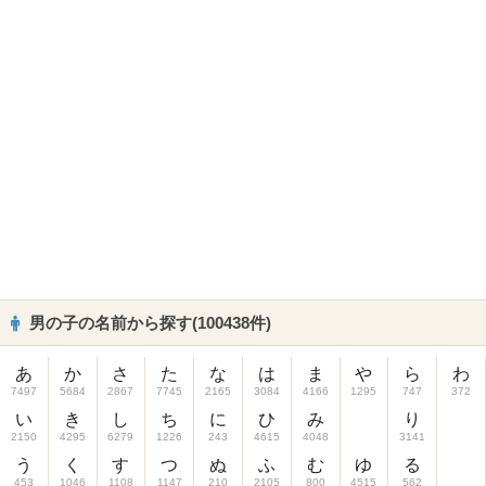
男の子の名前から探す(100438件)
あ
か
さ
た
な
は
ま
や
ら
わ
7497
5684
2867
7745
2165
3084
4166
1295
747
372
い
き
し
ち
に
ひ
み
り
2150
4295
6279
1226
243
4615
4048
3141
う
く
す
つ
ぬ
ふ
む
ゆ
る
453
1046
1108
1147
210
2105
800
4515
562