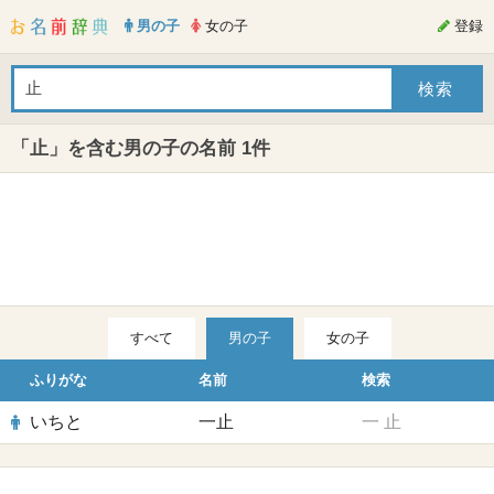
男の子
女の子
登録
「止」を含む男の子の名前 1件
すべて
男の子
女の子
ふりがな
名前
検索
いちと
一止
一
止