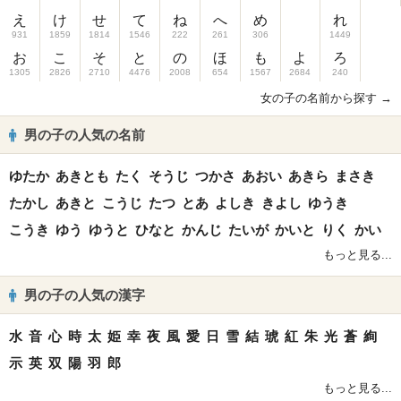
え
け
せ
て
ね
へ
め
れ
931
1859
1814
1546
222
261
306
1449
お
こ
そ
と
の
ほ
も
よ
ろ
1305
2826
2710
4476
2008
654
1567
2684
240
女の子の名前から探す →
男の子の人気の名前
ゆたか
あきとも
たく
そうじ
つかさ
あおい
あきら
まさき
たかし
あきと
こうじ
たつ
とあ
よしき
きよし
ゆうき
こうき
ゆう
ゆうと
ひなと
かんじ
たいが
かいと
りく
かい
もっと見る...
男の子の人気の漢字
水
音
心
時
太
姫
幸
夜
風
愛
日
雪
結
琥
紅
朱
光
蒼
絢
示
英
双
陽
羽
郎
もっと見る...