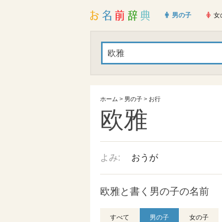
男の子
女
ホーム
>
男の子
>
お行
欧雅
よみ:
おうが
欧雅と書く男の子の名前
すべて
男の子
女の子