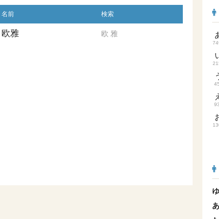
名前
検索
欧雅
欧
雅
74
21
4
9
13