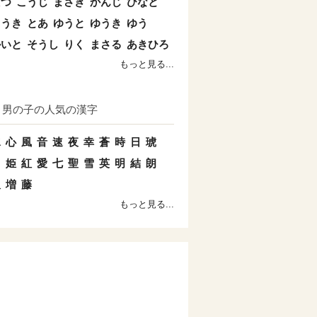
たつ
こうじ
まさき
かんじ
ひなと
こうき
とあ
ゆうと
ゆうき
ゆう
かいと
そうし
りく
まさる
あきひろ
もっと見る...
男の子の人気の漢字
水
心
風
音
速
夜
幸
蒼
時
日
琥
羽
姫
紅
愛
七
聖
雪
英
明
結
朗
双
増
藤
もっと見る...