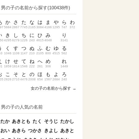
男の子の名前から探す(100438件)
あ
か
さ
た
な
は
ま
や
ら
わ
97
5684
2867
7745
2165
3084
4166
1295
747
372
い
き
し
ち
に
ひ
み
り
50
4295
6279
1226
243
4615
4048
3141
う
く
す
つ
ぬ
ふ
む
ゆ
る
53
1046
1108
1147
210
2105
800
4515
562
え
け
せ
て
ね
へ
め
れ
31
1859
1814
1546
222
261
306
1449
お
こ
そ
と
の
ほ
も
よ
ろ
05
2826
2710
4476
2008
654
1567
2684
240
女の子の名前から探す →
男の子の人気の名前
ゆたか
あきとも
たく
そうじ
たかし
あおい
あきら
つかさ
きよし
あきと