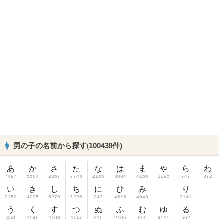
男の子の名前から探す(100438件)
あ
か
さ
た
な
は
ま
や
ら
わ
7497
5684
2867
7745
2165
3084
4166
1295
747
372
い
き
し
ち
に
ひ
み
り
2150
4295
6279
1226
243
4615
4048
3141
う
く
す
つ
ぬ
ふ
む
ゆ
る
453
1046
1108
1147
210
2105
800
4515
562