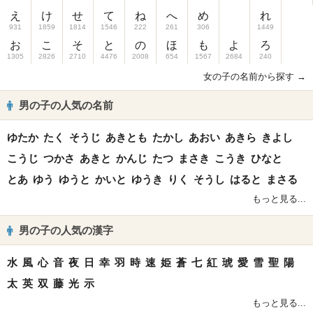
え
け
せ
て
ね
へ
め
れ
931
1859
1814
1546
222
261
306
1449
お
こ
そ
と
の
ほ
も
よ
ろ
1305
2826
2710
4476
2008
654
1567
2684
240
女の子の名前から探す →
男の子の人気の名前
ゆたか
たく
そうじ
あきとも
たかし
あおい
あきら
きよし
こうじ
つかさ
あきと
かんじ
たつ
まさき
こうき
ひなと
とあ
ゆう
ゆうと
かいと
ゆうき
りく
そうし
はると
まさる
もっと見る...
男の子の人気の漢字
水
風
心
音
夜
日
幸
羽
時
速
姫
蒼
七
紅
琥
愛
雪
聖
陽
太
英
双
藤
光
示
もっと見る...