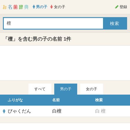
男の子
女の子
登録
「檀」を含む男の子の名前 1件
すべて
男の子
女の子
ふりがな
名前
検索
びゃくだん
白檀
白
檀