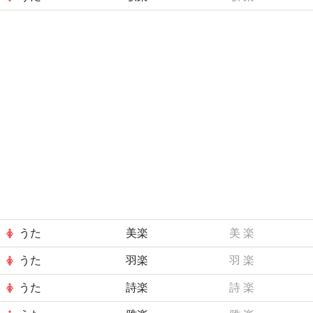
うた
美楽
美
楽
うた
羽楽
羽
楽
うた
詩楽
詩
楽