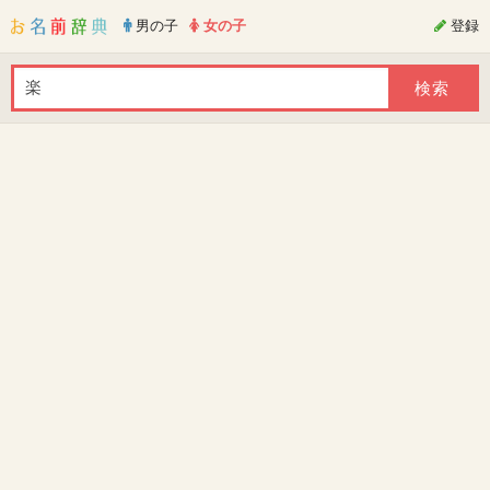
男の子
女の子
登録