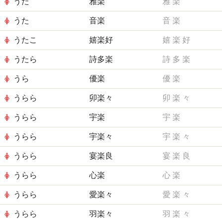
うた
雅楽
雅
楽
うた
音楽
音
楽
うたこ
嬉楽好
嬉
楽
好
うたら
詩多楽
詩
多
楽
うら
優楽
優
楽
うらら
卯楽々
卯
楽
々
うらら
宇楽
宇
楽
うらら
宇楽々
宇
楽
々
うらら
宴楽良
宴
楽
良
うらら
心楽
心
楽
うらら
愛楽々
愛
楽
々
うらら
羽楽々
羽
楽
々