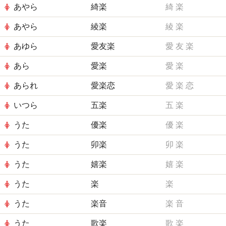
あやら
綺楽
綺
楽
あやら
綾楽
綾
楽
あゆら
愛友楽
愛
友
楽
あら
愛楽
愛
楽
あられ
愛楽恋
愛
楽
恋
いつら
五楽
五
楽
うた
優楽
優
楽
うた
卯楽
卯
楽
うた
嬉楽
嬉
楽
うた
楽
楽
うた
楽音
楽
音
うた
歌楽
歌
楽