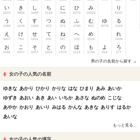
い
き
し
ち
に
ひ
み
り
2470
3994
3466
2144
606
4270
10922
6102
う
く
す
つ
ぬ
ふ
む
ゆ
る
1380
1018
1304
922
572
1760
620
9378
2119
え
け
せ
て
ね
へ
め
れ
3407
764
1831
432
567
222
1624
2439
お
こ
そ
と
の
ほ
も
よ
ろ
1168
3517
1057
1954
1574
1123
1744
914
277
男の子の名前から探す →
女の子の人気の名前
ゆきな
あかり
ひかり
かりな
はな
ひまり
あみ
あいか
ゆずき
あおい
あき
あい
いちか
あさな
ぬのめ
こじな
あやか
かおり
あいり
みはる
かんな
あきな
ありす
はるか
あいな
もっと見る...
女の子の人気の漢字