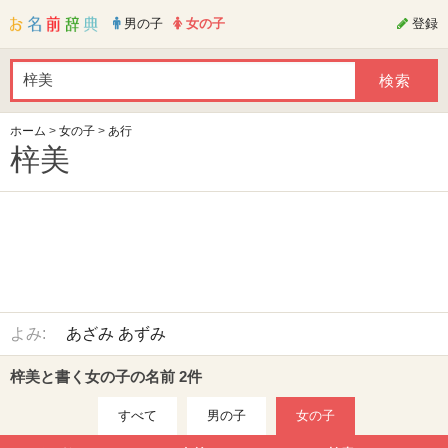
男の子
女の子
登録
ホーム
>
女の子
>
あ行
梓美
よみ:
あざみ
あずみ
梓美と書く女の子の名前 2件
すべて
男の子
女の子