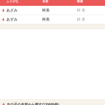
ふりがな
名前
検索
あざみ
梓美
梓
美
あずみ
梓美
梓
美
女の子の名前から探す(120695件)