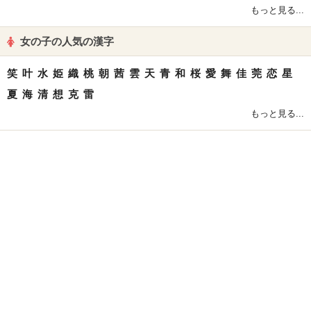
もっと見る...
女の子の人気の漢字
笑
叶
水
姫
織
桃
朝
茜
雲
天
青
和
桜
愛
舞
佳
莞
恋
星
夏
海
清
想
克
雷
もっと見る...