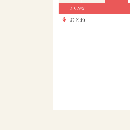
ふりがな
おとね