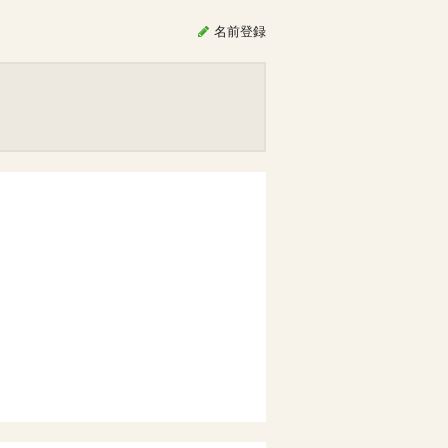
名前
登録