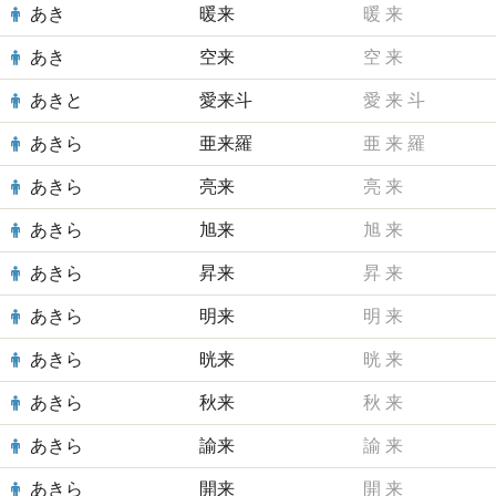
あき
暖来
暖
来
あき
空来
空
来
あきと
愛来斗
愛
来
斗
あきら
亜来羅
亜
来
羅
あきら
亮来
亮
来
あきら
旭来
旭
来
あきら
昇来
昇
来
あきら
明来
明
来
あきら
晄来
晄
来
あきら
秋来
秋
来
あきら
諭来
諭
来
あきら
開来
開
来