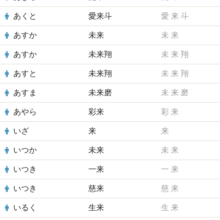
あくと
愛来斗
愛
来
斗
あすか
未来
未
来
あすか
未来翔
未
来
翔
あすと
未来翔
未
来
翔
あすま
未来磨
未
来
磨
あやら
彩来
彩
来
いざ
来
来
いつか
未来
未
来
いつき
一来
一
来
いつき
慈来
慈
来
いるく
生来
生
来