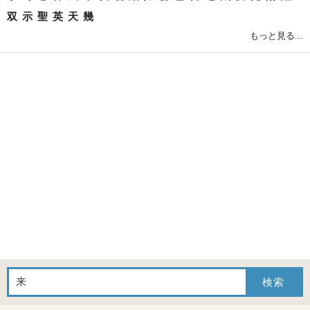
双
示
聖
英
天
幾
もっと見る...