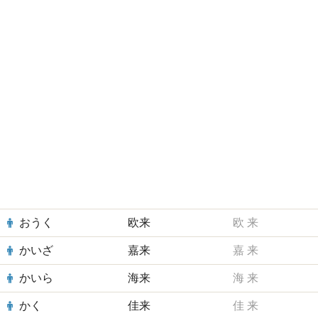
おうく
欧来
欧
来
かいざ
嘉来
嘉
来
かいら
海来
海
来
かく
佳来
佳
来