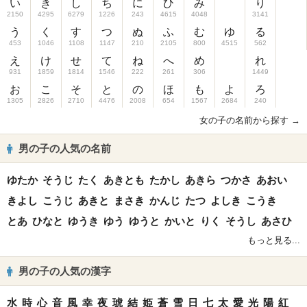
い
き
し
ち
に
ひ
み
り
2150
4295
6279
1226
243
4615
4048
3141
う
く
す
つ
ぬ
ふ
む
ゆ
る
453
1046
1108
1147
210
2105
800
4515
562
え
け
せ
て
ね
へ
め
れ
931
1859
1814
1546
222
261
306
1449
お
こ
そ
と
の
ほ
も
よ
ろ
1305
2826
2710
4476
2008
654
1567
2684
240
女の子の名前から探す →
男の子の人気の名前
ゆたか
そうじ
たく
あきとも
たかし
あきら
つかさ
あおい
きよし
こうじ
あきと
まさき
かんじ
たつ
よしき
こうき
とあ
ひなと
ゆうき
ゆう
ゆうと
かいと
りく
そうし
あさひ
もっと見る...
男の子の人気の漢字
水
時
心
音
風
幸
夜
琥
結
姫
蒼
雪
日
七
太
愛
光
陽
紅