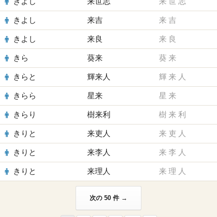
きよし
来世志
来
世
志
きよし
来吉
来
吉
きよし
来良
来
良
きら
葵来
葵
来
きらと
輝来人
輝
来
人
きらら
星来
星
来
きらり
樹来利
樹
来
利
きりと
来吏人
来
吏
人
きりと
来李人
来
李
人
きりと
来理人
来
理
人
次の 50 件 →