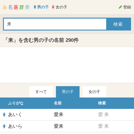
男の子
女の子
登録
「来」を含む男の子の名前 290件
すべて
男の子
女の子
ふりがな
名前
検索
あいく
愛来
愛
来
あいら
愛来
愛
来