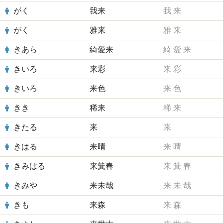
がく
我来
我
来
がく
雅来
雅
来
きあら
綺愛来
綺
愛
来
きいろ
来彩
来
彩
きいろ
来色
来
色
きき
稀来
稀
来
きたる
来
来
きはる
来晴
来
晴
きみはる
来箕春
来
箕
春
きみや
来未哉
来
未
哉
きも
来森
来
森