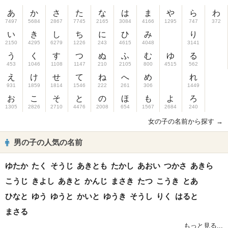
あ
か
さ
た
な
は
ま
や
ら
わ
7497
5684
2867
7745
2165
3084
4166
1295
747
372
い
き
し
ち
に
ひ
み
り
2150
4295
6279
1226
243
4615
4048
3141
う
く
す
つ
ぬ
ふ
む
ゆ
る
453
1046
1108
1147
210
2105
800
4515
562
え
け
せ
て
ね
へ
め
れ
931
1859
1814
1546
222
261
306
1449
お
こ
そ
と
の
ほ
も
よ
ろ
1305
2826
2710
4476
2008
654
1567
2684
240
女の子の名前から探す →
男の子の人気の名前
ゆたか
たく
そうじ
あきとも
たかし
あおい
つかさ
あきら
こうじ
きよし
あきと
かんじ
まさき
たつ
こうき
とあ
ひなと
ゆう
ゆうと
かいと
ゆうき
そうし
りく
はると
まさる
もっと見る...