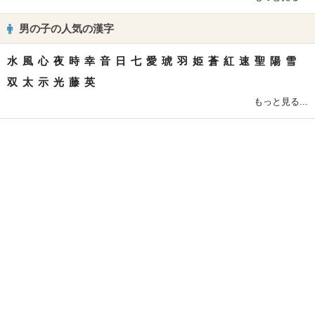
男の子の人気の漢字
水
風
心
夜
時
幸
音
日
七
愛
琥
羽
姫
蒼
紅
速
聖
陽
雪
双
太
示
光
藤
英
もっと見る...