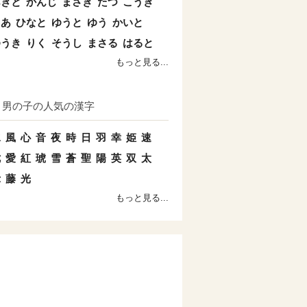
あきと
かんじ
まさき
たつ
こうき
とあ
ひなと
ゆうと
ゆう
かいと
ゆうき
りく
そうし
まさる
はると
もっと見る...
男の子の人気の漢字
水
風
心
音
夜
時
日
羽
幸
姫
速
七
愛
紅
琥
雪
蒼
聖
陽
英
双
太
示
藤
光
もっと見る...