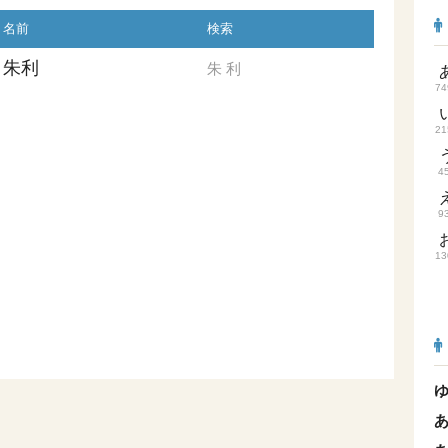
名前
検索
朱利
朱
利
74
21
4
9
13