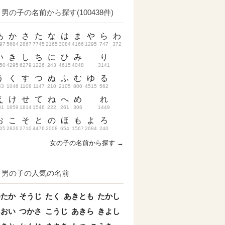
男の子の名前から探す(100438件)
あ
か
さ
た
な
は
ま
や
ら
わ
97
5684
2867
7745
2165
3084
4166
1295
747
372
い
き
し
ち
に
ひ
み
り
50
4295
6279
1226
243
4615
4048
3141
う
く
す
つ
ぬ
ふ
む
ゆ
る
53
1046
1108
1147
210
2105
800
4515
562
え
け
せ
て
ね
へ
め
れ
31
1859
1814
1546
222
261
306
1449
お
こ
そ
と
の
ほ
も
よ
ろ
05
2826
2710
4476
2008
654
1567
2684
240
女の子の名前から探す →
男の子の人気の名前
ゆたか
そうじ
たく
あきとも
たかし
あおい
つかさ
こうじ
あきら
きよし