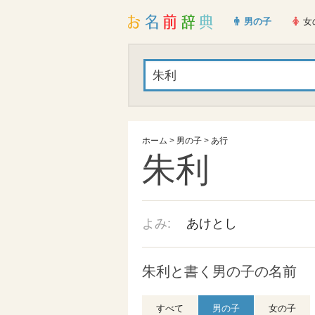
男の子
女
ホーム
>
男の子
>
あ行
朱利
よみ:
あけとし
朱利と書く男の子の名前
すべて
男の子
女の子