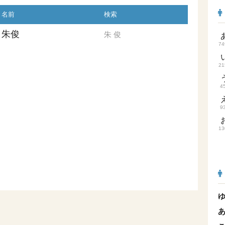
名前
検索
朱俊
朱
俊
74
21
4
9
13