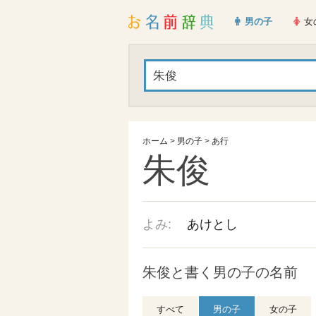
男の子
女
ホーム
>
男の子
>
あ行
朱俊
よみ:
あけとし
朱俊と書く男の子の名前
すべて
男の子
女の子