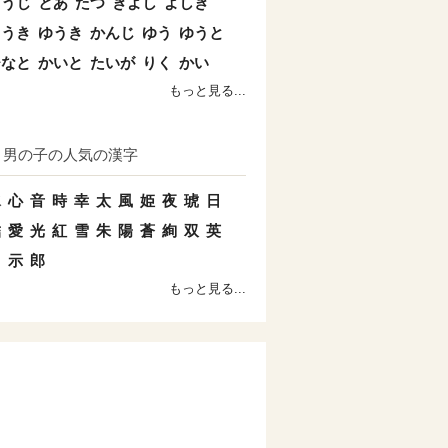
こうじ
とあ
たつ
きよし
よしき
こうき
ゆうき
かんじ
ゆう
ゆうと
ひなと
かいと
たいが
りく
かい
もっと見る...
男の子の人気の漢字
水
心
音
時
幸
太
風
姫
夜
琥
日
結
愛
光
紅
雪
朱
陽
蒼
絢
双
英
羽
示
郎
もっと見る...