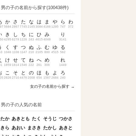
男の子の名前から探す(100438件)
あ
か
さ
た
な
は
ま
や
ら
わ
97
5684
2867
7745
2165
3084
4166
1295
747
372
い
き
し
ち
に
ひ
み
り
50
4295
6279
1226
243
4615
4048
3141
う
く
す
つ
ぬ
ふ
む
ゆ
る
53
1046
1108
1147
210
2105
800
4515
562
え
け
せ
て
ね
へ
め
れ
31
1859
1814
1546
222
261
306
1449
お
こ
そ
と
の
ほ
も
よ
ろ
05
2826
2710
4476
2008
654
1567
2684
240
女の子の名前から探す →
男の子の人気の名前
ゆたか
あきとも
たく
そうじ
つかさ
あきら
あおい
まさき
たかし
あきと