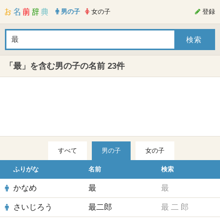
男の子
女の子
登録
「最」を含む男の子の名前 23件
すべて
男の子
女の子
ふりがな
名前
検索
かなめ
最
最
さいじろう
最二郎
最
二
郎