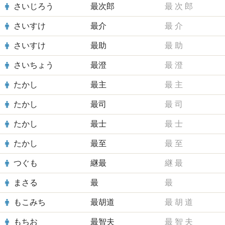
さいじろう
最次郎
最
次
郎
さいすけ
最介
最
介
さいすけ
最助
最
助
さいちょう
最澄
最
澄
たかし
最主
最
主
たかし
最司
最
司
たかし
最士
最
士
たかし
最至
最
至
つぐも
継最
継
最
まさる
最
最
もこみち
最胡道
最
胡
道
もちお
最智夫
最
智
夫