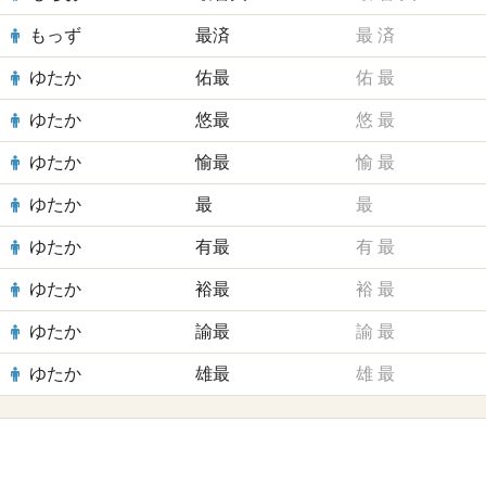
もっず
最済
最
済
ゆたか
佑最
佑
最
ゆたか
悠最
悠
最
ゆたか
愉最
愉
最
ゆたか
最
最
ゆたか
有最
有
最
ゆたか
裕最
裕
最
ゆたか
諭最
諭
最
ゆたか
雄最
雄
最