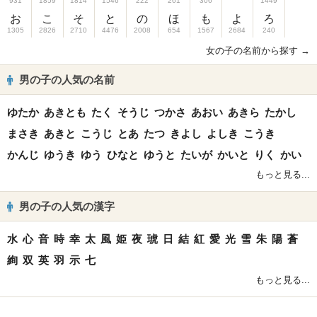
931
1859
1814
1546
222
261
306
1449
お
こ
そ
と
の
ほ
も
よ
ろ
1305
2826
2710
4476
2008
654
1567
2684
240
女の子の名前から探す →
男の子の人気の名前
ゆたか
あきとも
たく
そうじ
つかさ
あおい
あきら
たかし
まさき
あきと
こうじ
とあ
たつ
きよし
よしき
こうき
かんじ
ゆうき
ゆう
ひなと
ゆうと
たいが
かいと
りく
かい
もっと見る...
男の子の人気の漢字
水
心
音
時
幸
太
風
姫
夜
琥
日
結
紅
愛
光
雪
朱
陽
蒼
絢
双
英
羽
示
七
もっと見る...