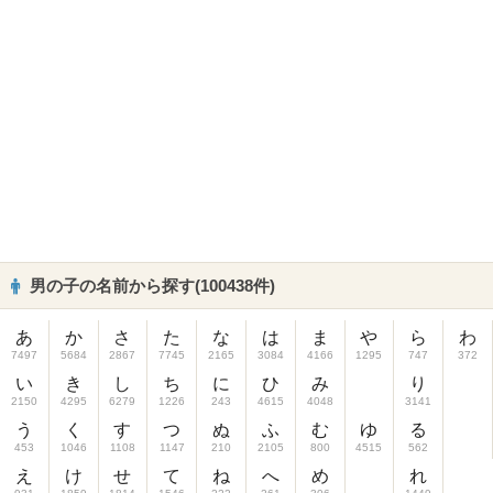
男の子の名前から探す(100438件)
あ
か
さ
た
な
は
ま
や
ら
わ
7497
5684
2867
7745
2165
3084
4166
1295
747
372
い
き
し
ち
に
ひ
み
り
2150
4295
6279
1226
243
4615
4048
3141
う
く
す
つ
ぬ
ふ
む
ゆ
る
453
1046
1108
1147
210
2105
800
4515
562
え
け
せ
て
ね
へ
め
れ