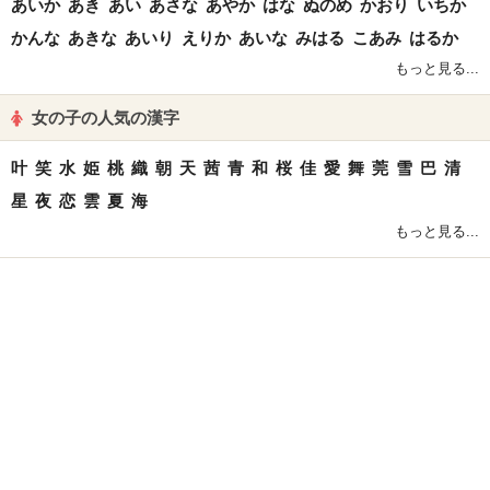
あいか
あき
あい
あさな
あやか
はな
ぬのめ
かおり
いちか
かんな
あきな
あいり
えりか
あいな
みはる
こあみ
はるか
もっと見る...
女の子の人気の漢字
叶
笑
水
姫
桃
織
朝
天
茜
青
和
桜
佳
愛
舞
莞
雪
巴
清
星
夜
恋
雲
夏
海
もっと見る...