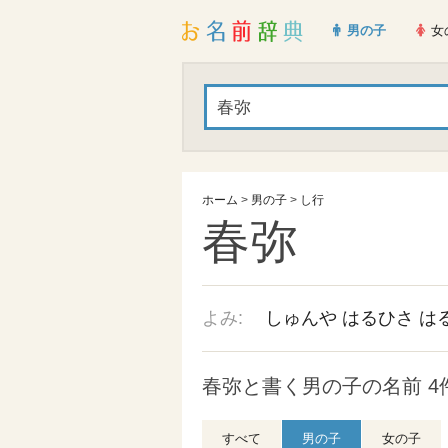
男の子
女
ホーム
>
男の子
>
し行
春弥
よみ:
しゅんや
はるひさ
は
春弥と書く男の子の名前 4
すべて
男の子
女の子