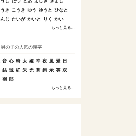
こうじ
たつ
とあ
よしき
きよし
ゆうき
こうき
ゆう
ゆうと
ひなと
かんじ
たいが
かいと
りく
かい
もっと見る...
男の子の人気の漢字
水
音
心
時
太
姫
幸
夜
風
愛
日
雪
結
琥
紅
朱
光
蒼
絢
示
英
双
陽
羽
郎
もっと見る...