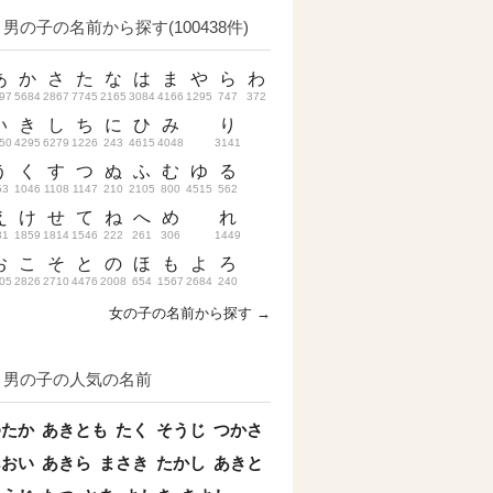
男の子の名前から探す(100438件)
あ
か
さ
た
な
は
ま
や
ら
わ
97
5684
2867
7745
2165
3084
4166
1295
747
372
い
き
し
ち
に
ひ
み
り
50
4295
6279
1226
243
4615
4048
3141
う
く
す
つ
ぬ
ふ
む
ゆ
る
53
1046
1108
1147
210
2105
800
4515
562
え
け
せ
て
ね
へ
め
れ
31
1859
1814
1546
222
261
306
1449
お
こ
そ
と
の
ほ
も
よ
ろ
05
2826
2710
4476
2008
654
1567
2684
240
女の子の名前から探す →
男の子の人気の名前
ゆたか
あきとも
たく
そうじ
つかさ
あおい
あきら
まさき
たかし
あきと