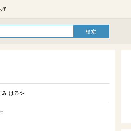
の子
るみ
はるや
件