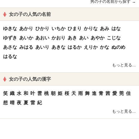
男の子の名前から探す →
女の子の人気の名前
ゆきな
あかり
ひかり
いちか
ひまり
かりな
あみ
はな
ゆずき
あいか
あおい
かおり
あき
あい
あやか
こじな
あさな
みはる
あいり
あきな
はるか
えりか
かな
ぬのめ
はるな
もっと見る...
女の子の人気の漢字
笑
織
水
和
叶
雲
桃
朝
姫
桜
天
雨
舞
進
青
茜
愛
莞
佳
想
晴
夜
夏
雷
紀
もっと見る...