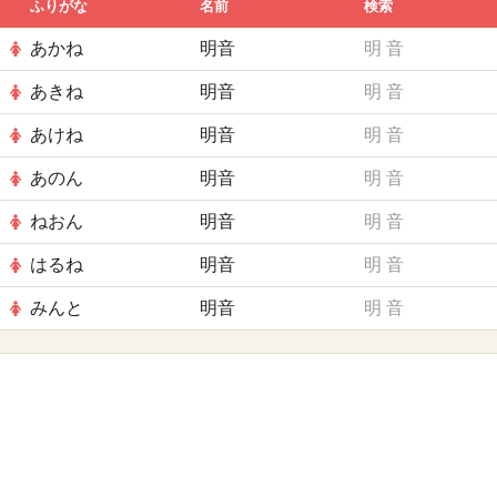
ふりがな
名前
検索
あかね
明音
明
音
あきね
明音
明
音
あけね
明音
明
音
あのん
明音
明
音
ねおん
明音
明
音
はるね
明音
明
音
みんと
明音
明
音