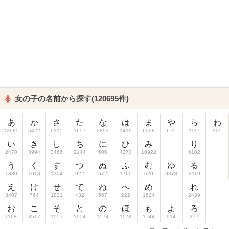
女の子の名前から探す(120695件)
あ
か
さ
た
な
は
ま
や
ら
わ
12685
5422
6315
1657
3893
3419
6928
675
1117
905
い
き
し
ち
に
ひ
み
り
2470
3994
3466
2144
606
4270
10922
6102
う
く
す
つ
ぬ
ふ
む
ゆ
る
1380
1018
1304
922
572
1760
620
9378
2119
え
け
せ
て
ね
へ
め
れ
3407
764
1831
432
567
222
1624
2439
お
こ
そ
と
の
ほ
も
よ
ろ
1168
3517
1057
1954
1574
1123
1744
914
277