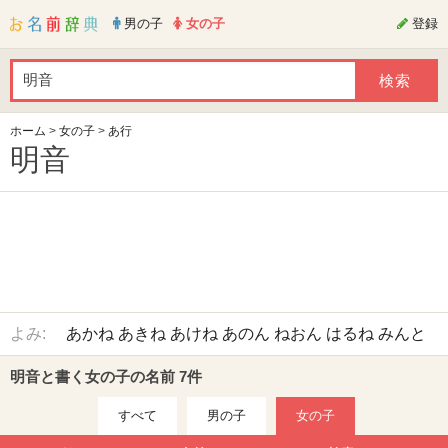
男の子
女の子
登録
ホーム
>
女の子
>
あ行
明音
よみ:
あかね
あきね
あけね
あのん
ねおん
はるね
みんと
明音と書く女の子の名前 7件
すべて
男の子
女の子