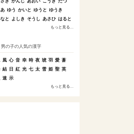
まさき
かんじ
あおい
こうき
たつ
とあ
ゆう
かいと
ゆうと
ゆうき
ひなと
よしき
そうし
あさひ
はると
もっと見る...
男の子の人気の漢字
水
風
心
音
幸
時
夜
琥
羽
愛
蒼
陽
結
日
紅
光
七
太
雪
姫
聖
英
双
速
示
もっと見る...