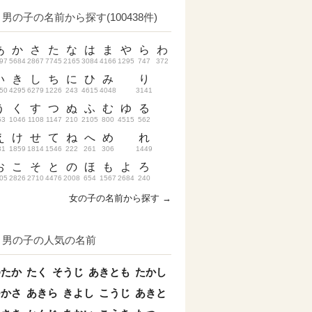
男の子の名前から探す(100438件)
あ
か
さ
た
な
は
ま
や
ら
わ
97
5684
2867
7745
2165
3084
4166
1295
747
372
い
き
し
ち
に
ひ
み
り
50
4295
6279
1226
243
4615
4048
3141
う
く
す
つ
ぬ
ふ
む
ゆ
る
53
1046
1108
1147
210
2105
800
4515
562
え
け
せ
て
ね
へ
め
れ
31
1859
1814
1546
222
261
306
1449
お
こ
そ
と
の
ほ
も
よ
ろ
05
2826
2710
4476
2008
654
1567
2684
240
女の子の名前から探す →
男の子の人気の名前
ゆたか
たく
そうじ
あきとも
たかし
つかさ
あきら
きよし
こうじ
あきと