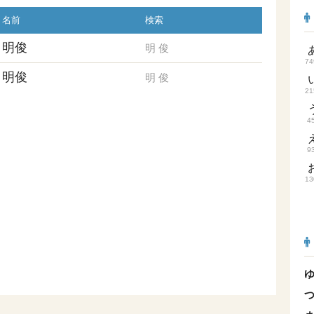
名前
検索
明俊
明
俊
74
明俊
明
俊
21
4
9
13