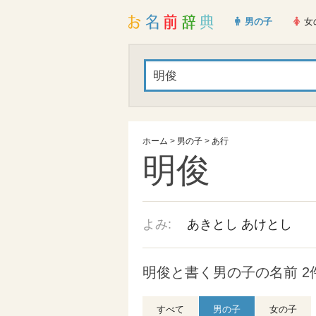
男の子
女
ホーム
>
男の子
>
あ行
明俊
よみ:
あきとし
あけとし
明俊と書く男の子の名前 2
すべて
男の子
女の子