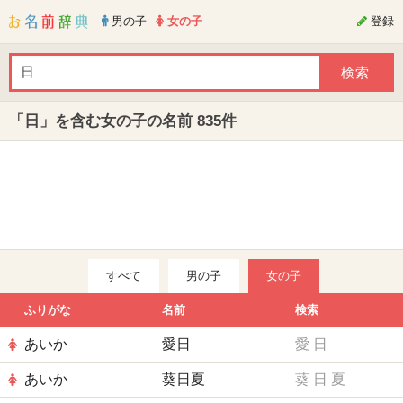
男の子
女の子
登録
「日」を含む女の子の名前 835件
すべて
男の子
女の子
ふりがな
名前
検索
あいか
愛日
愛
日
あいか
葵日夏
葵
日
夏