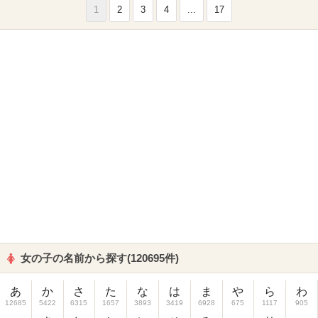
1
2
3
4
...
17
女の子の名前から探す(120695件)
あ
か
さ
た
な
は
ま
や
ら
わ
12685
5422
6315
1657
3893
3419
6928
675
1117
905