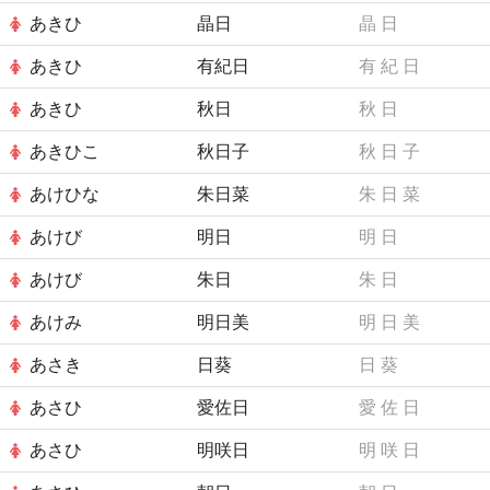
あきひ
晶日
晶
日
あきひ
有紀日
有
紀
日
あきひ
秋日
秋
日
あきひこ
秋日子
秋
日
子
あけひな
朱日菜
朱
日
菜
あけび
明日
明
日
あけび
朱日
朱
日
あけみ
明日美
明
日
美
あさき
日葵
日
葵
あさひ
愛佐日
愛
佐
日
あさひ
明咲日
明
咲
日