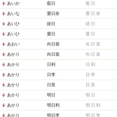
あいか
藍日
藍
日
あいな
愛日奈
愛
日
奈
あいひ
娃日
娃
日
あいひ
愛日
愛
日
あおい
向日葵
向
日
葵
あかり
向日葵
向
日
葵
あかり
日利
日
利
あかり
日李
日
李
あかり
日里
日
里
あかり
明日
明
日
あかり
明日利
明
日
利
あかり
明日李
明
日
李