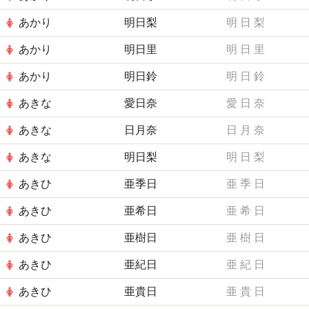
あかり
明日梨
明
日
梨
あかり
明日里
明
日
里
あかり
明日鈴
明
日
鈴
あきな
愛日奈
愛
日
奈
あきな
日月奈
日
月
奈
あきな
明日梨
明
日
梨
あきひ
亜季日
亜
季
日
あきひ
亜希日
亜
希
日
あきひ
亜樹日
亜
樹
日
あきひ
亜紀日
亜
紀
日
あきひ
亜貴日
亜
貴
日