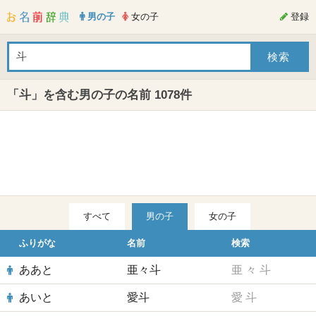
男の子
女の子
登録
「斗」を含む男の子の名前 1078件
すべて
男の子
女の子
ふりがな
名前
検索
ああと
亜々斗
亜
々
斗
あいと
愛斗
愛
斗