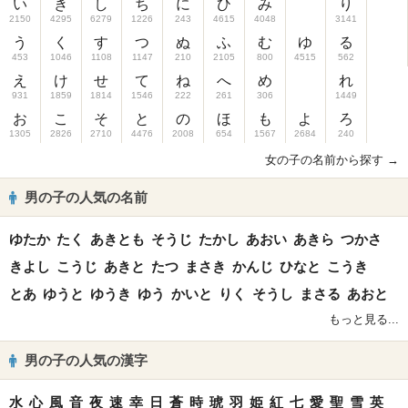
い
き
し
ち
に
ひ
み
り
2150
4295
6279
1226
243
4615
4048
3141
う
く
す
つ
ぬ
ふ
む
ゆ
る
453
1046
1108
1147
210
2105
800
4515
562
え
け
せ
て
ね
へ
め
れ
931
1859
1814
1546
222
261
306
1449
お
こ
そ
と
の
ほ
も
よ
ろ
1305
2826
2710
4476
2008
654
1567
2684
240
女の子の名前から探す →
男の子の人気の名前
ゆたか
たく
あきとも
そうじ
たかし
あおい
あきら
つかさ
きよし
こうじ
あきと
たつ
まさき
かんじ
ひなと
こうき
とあ
ゆうと
ゆうき
ゆう
かいと
りく
そうし
まさる
あおと
もっと見る...
男の子の人気の漢字
水
心
風
音
夜
速
幸
日
蒼
時
琥
羽
姫
紅
七
愛
聖
雪
英