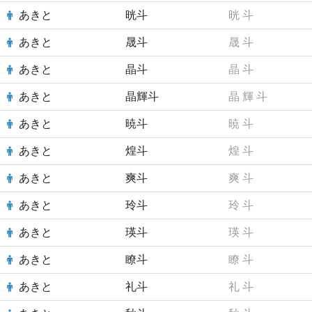
あきと
晄斗
晄
斗
あきと
晟斗
晟
斗
あきと
晶斗
晶
斗
あきと
晶輝斗
晶
輝
斗
あきと
暁斗
暁
斗
あきと
煌斗
煌
斗
あきと
爽斗
爽
斗
あきと
玲斗
玲
斗
あきと
瑛斗
瑛
斗
あきと
瞭斗
瞭
斗
あきと
礼斗
礼
斗