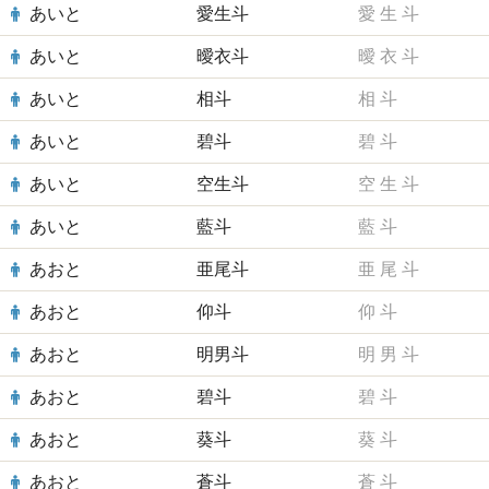
あいと
愛生斗
愛
生
斗
あいと
曖衣斗
曖
衣
斗
あいと
相斗
相
斗
あいと
碧斗
碧
斗
あいと
空生斗
空
生
斗
あいと
藍斗
藍
斗
あおと
亜尾斗
亜
尾
斗
あおと
仰斗
仰
斗
あおと
明男斗
明
男
斗
あおと
碧斗
碧
斗
あおと
葵斗
葵
斗
あおと
蒼斗
蒼
斗