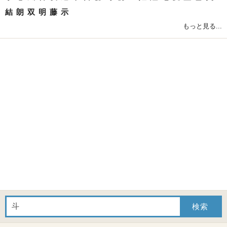
結
朗
双
明
藤
示
もっと見る...