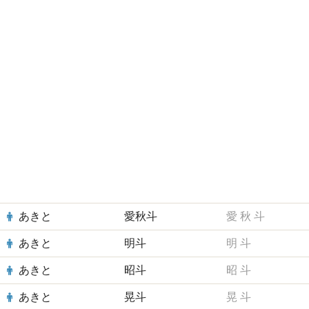
あきと
愛秋斗
愛
秋
斗
あきと
明斗
明
斗
あきと
昭斗
昭
斗
あきと
晃斗
晃
斗