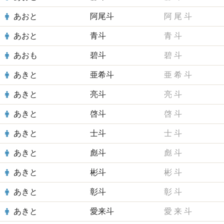
あおと
阿尾斗
阿
尾
斗
あおと
青斗
青
斗
あおも
碧斗
碧
斗
あきと
亜希斗
亜
希
斗
あきと
亮斗
亮
斗
あきと
啓斗
啓
斗
あきと
士斗
士
斗
あきと
彪斗
彪
斗
あきと
彬斗
彬
斗
あきと
彰斗
彰
斗
あきと
愛来斗
愛
来
斗