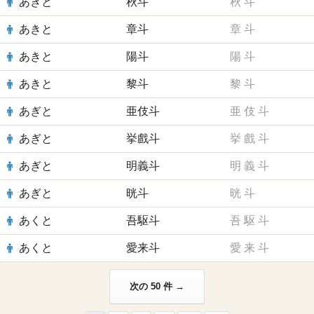
あきと
秋斗
秋
斗
あきと
章斗
章
斗
あきと
陽斗
陽
斗
あきと
黎斗
黎
斗
あぎと
亜伎斗
亜
伎
斗
あぎと
挙戲斗
挙
戲
斗
あぎと
明義斗
明
義
斗
あぎと
晄斗
晄
斗
あくと
吾駆斗
吾
駆
斗
あくと
愛来斗
愛
来
斗
次の 50 件 →