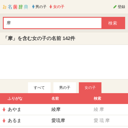
男の子
女の子
登録
「摩」を含む女の子の名前 142件
すべて
男の子
女の子
ふりがな
名前
検索
あやま
綾摩
綾
摩
あるま
愛琉摩
愛
琉
摩