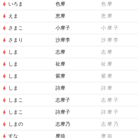
いろま
色摩
色
摩
えま
恵摩
恵
摩
さまこ
小摩子
小
摩
子
さまり
沙摩李
沙
摩
李
しま
志摩
志
摩
しま
祉摩
祉
摩
しま
紫摩
紫
摩
しま
詩摩
詩
摩
しまこ
志摩子
志
摩
子
しまこ
詩摩子
詩
摩
子
しまの
志摩乃
志
摩
乃
すな
摩捺
摩
捺