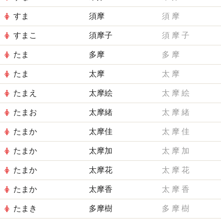
すま
須摩
須
摩
すまこ
須摩子
須
摩
子
たま
多摩
多
摩
たま
太摩
太
摩
たまえ
太摩絵
太
摩
絵
たまお
太摩緒
太
摩
緒
たまか
太摩佳
太
摩
佳
たまか
太摩加
太
摩
加
たまか
太摩花
太
摩
花
たまか
太摩香
太
摩
香
たまき
多摩樹
多
摩
樹