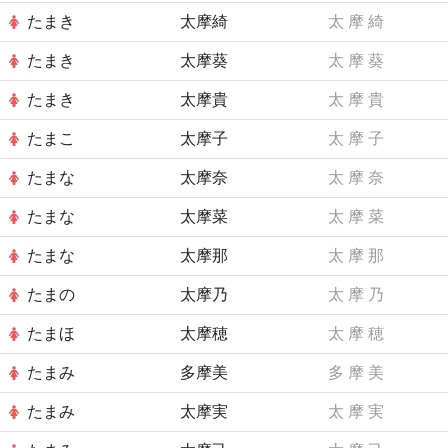
たまき
太摩綺
太
摩
綺
たまき
太摩葵
太
摩
葵
たまき
太摩貴
太
摩
貴
たまこ
太摩子
太
摩
子
たまな
太摩奈
太
摩
奈
たまな
太摩菜
太
摩
菜
たまな
太摩那
太
摩
那
たまの
太摩乃
太
摩
乃
たまほ
太摩穂
太
摩
穂
たまみ
多摩美
多
摩
美
たまみ
太摩実
太
摩
実