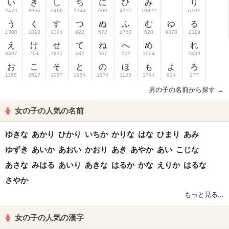
い
き
し
ち
に
ひ
み
り
2470
3994
3466
2144
606
4270
10922
6102
う
く
す
つ
ぬ
ふ
む
ゆ
る
1380
1018
1304
922
572
1760
620
9378
2119
え
け
せ
て
ね
へ
め
れ
3407
764
1831
432
567
222
1624
2439
お
こ
そ
と
の
ほ
も
よ
ろ
1168
3517
1057
1954
1574
1123
1744
914
277
男の子の名前から探す →
女の子の人気の名前
ゆきな
あかり
ひかり
いちか
かりな
はな
ひまり
あみ
ゆずき
あいか
あおい
かおり
あき
あやか
あい
こじな
あさな
みはる
あいり
あきな
はるか
かな
えりか
はるな
さやか
もっと見る...
女の子の人気の漢字