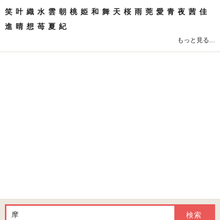
笑
叶
織
水
雲
朝
桃
姫
和
舞
天
桜
雨
莞
愛
青
夜
茜
佳
進
晴
想
苺
夏
紀
もっと見る...