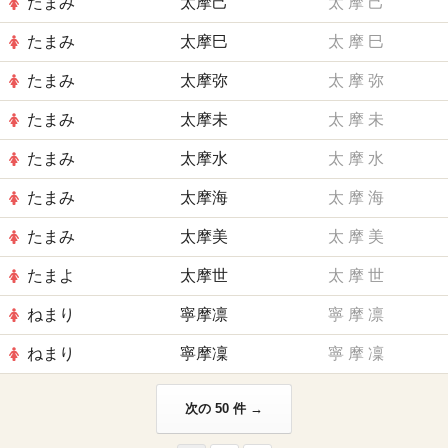
たまみ
太摩己
太
摩
己
たまみ
太摩巳
太
摩
巳
たまみ
太摩弥
太
摩
弥
たまみ
太摩未
太
摩
未
たまみ
太摩水
太
摩
水
たまみ
太摩海
太
摩
海
たまみ
太摩美
太
摩
美
たまよ
太摩世
太
摩
世
ねまり
寧摩凛
寧
摩
凛
ねまり
寧摩凜
寧
摩
凜
次の 50 件 →