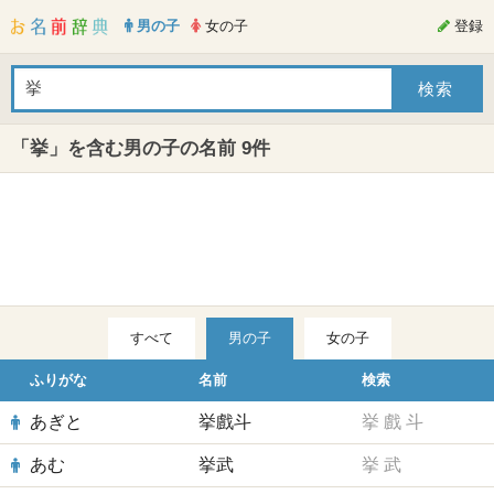
男の子
女の子
登録
「挙」を含む男の子の名前 9件
すべて
男の子
女の子
ふりがな
名前
検索
あぎと
挙戲斗
挙
戲
斗
あむ
挙武
挙
武