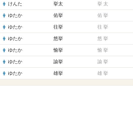
けんた
挙太
挙
太
ゆたか
佑挙
佑
挙
ゆたか
往挙
往
挙
ゆたか
悠挙
悠
挙
ゆたか
愉挙
愉
挙
ゆたか
諭挙
諭
挙
ゆたか
雄挙
雄
挙