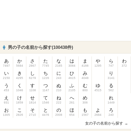
男の子の名前から探す(100438件)
あ
か
さ
た
な
は
ま
や
ら
わ
7497
5684
2867
7745
2165
3084
4166
1295
747
372
い
き
し
ち
に
ひ
み
り
2150
4295
6279
1226
243
4615
4048
3141
う
く
す
つ
ぬ
ふ
む
ゆ
る
453
1046
1108
1147
210
2105
800
4515
562
え
け
せ
て
ね
へ
め
れ
931
1859
1814
1546
222
261
306
1449
お
こ
そ
と
の
ほ
も
よ
ろ
1305
2826
2710
4476
2008
654
1567
2684
240
女の子の名前から探す →