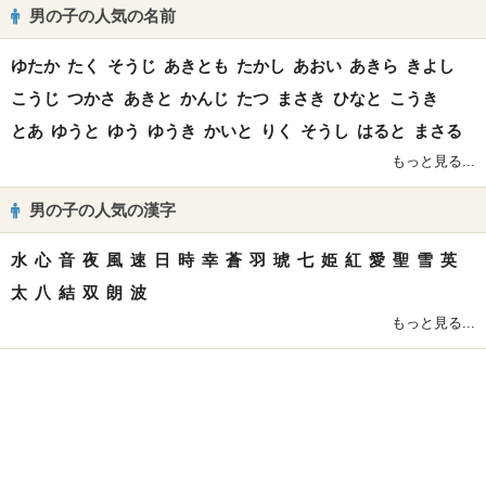
男の子の人気の名前
ゆたか
たく
そうじ
あきとも
たかし
あおい
あきら
きよし
こうじ
つかさ
あきと
かんじ
たつ
まさき
ひなと
こうき
とあ
ゆうと
ゆう
ゆうき
かいと
りく
そうし
はると
まさる
もっと見る...
男の子の人気の漢字
水
心
音
夜
風
速
日
時
幸
蒼
羽
琥
七
姫
紅
愛
聖
雪
英
太
八
結
双
朗
波
もっと見る...