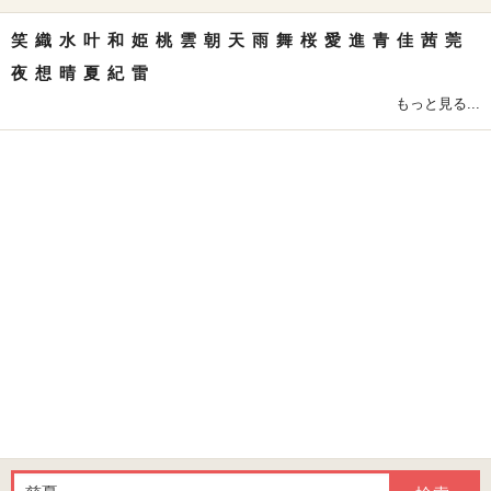
笑
織
水
叶
和
姫
桃
雲
朝
天
雨
舞
桜
愛
進
青
佳
茜
莞
夜
想
晴
夏
紀
雷
もっと見る...