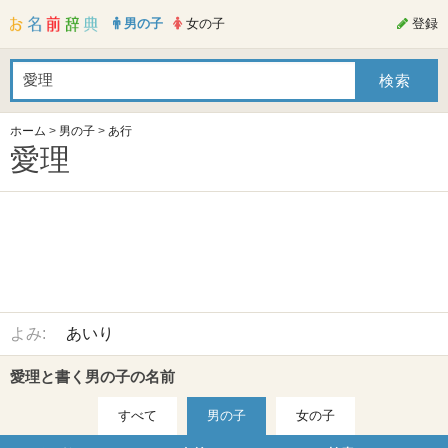
男の子
女の子
登録
ホーム
>
男の子
>
あ行
愛理
よみ:
あいり
愛理と書く男の子の名前
すべて
男の子
女の子