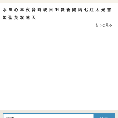
水
風
心
幸
夜
音
時
琥
日
羽
愛
蒼
陽
結
七
紅
太
光
雪
姫
聖
英
双
速
天
もっと見る...