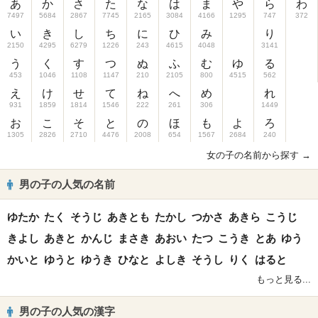
あ
か
さ
た
な
は
ま
や
ら
わ
7497
5684
2867
7745
2165
3084
4166
1295
747
372
い
き
し
ち
に
ひ
み
り
2150
4295
6279
1226
243
4615
4048
3141
う
く
す
つ
ぬ
ふ
む
ゆ
る
453
1046
1108
1147
210
2105
800
4515
562
え
け
せ
て
ね
へ
め
れ
931
1859
1814
1546
222
261
306
1449
お
こ
そ
と
の
ほ
も
よ
ろ
1305
2826
2710
4476
2008
654
1567
2684
240
女の子の名前から探す →
男の子の人気の名前
ゆたか
たく
そうじ
あきとも
たかし
つかさ
あきら
こうじ
きよし
あきと
かんじ
まさき
あおい
たつ
こうき
とあ
ゆう
かいと
ゆうと
ゆうき
ひなと
よしき
そうし
りく
はると
もっと見る...
男の子の人気の漢字