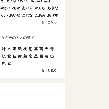
あき
あさな
かおり
ぬのめ
はな
あやか
いちか
あいり
かんな
あきな
えりか
あいな
こじな
こあみ
ありす
もっと見る...
女の子の人気の漢字
笑
叶
水
姫
織
桃
朝
雲
茜
天
青
和
桜
愛
佳
舞
莞
恋
星
雪
清
巴
海
想
克
もっと見る...