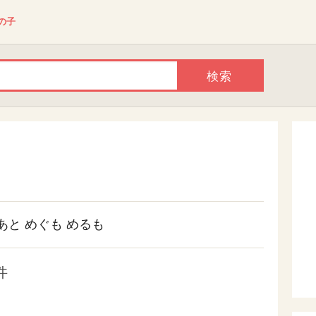
の子
あと
めぐも
めるも
件