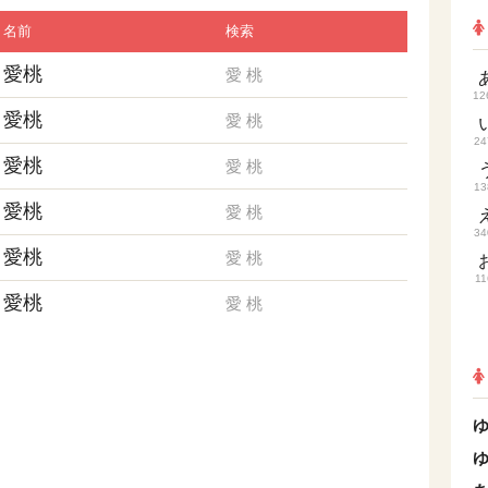
名前
検索
愛桃
愛
桃
12
愛桃
愛
桃
24
愛桃
愛
桃
13
愛桃
愛
桃
34
愛桃
愛
桃
11
愛桃
愛
桃