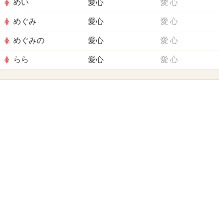
めい
愛心
愛
心
めぐみ
愛心
愛
心
めぐみの
愛心
愛
心
らら
愛心
愛
心