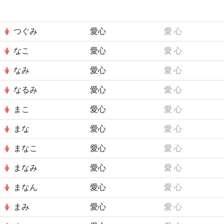
つぐみ
愛心
愛
心
なこ
愛心
愛
心
なみ
愛心
愛
心
なるみ
愛心
愛
心
まこ
愛心
愛
心
まな
愛心
愛
心
まなこ
愛心
愛
心
まなみ
愛心
愛
心
まなん
愛心
愛
心
まみ
愛心
愛
心