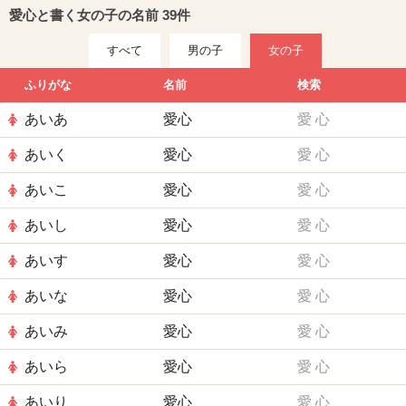
愛心と書く女の子の名前 39件
すべて
男の子
女の子
ふりがな
名前
検索
あいあ
愛心
愛
心
あいく
愛心
愛
心
あいこ
愛心
愛
心
あいし
愛心
愛
心
あいす
愛心
愛
心
あいな
愛心
愛
心
あいみ
愛心
愛
心
あいら
愛心
愛
心
あいり
愛心
愛
心