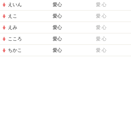
えいん
愛心
愛
心
えこ
愛心
愛
心
えみ
愛心
愛
心
こころ
愛心
愛
心
ちかこ
愛心
愛
心