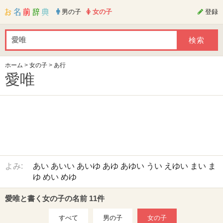
男の子
女の子
登録
ホーム
>
女の子
>
あ行
愛唯
よみ:
あい
あいい
あいゆ
あゆ
あゆい
うい
えゆい
まい
ま
ゆ
めい
めゆ
愛唯と書く女の子の名前 11件
すべて
男の子
女の子