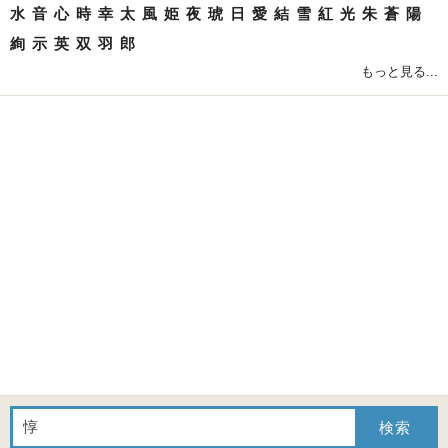
水
音
心
時
幸
太
風
姫
夜
琥
日
愛
結
雪
紅
光
朱
蒼
陽
絢
示
英
双
羽
郎
もっと見る...