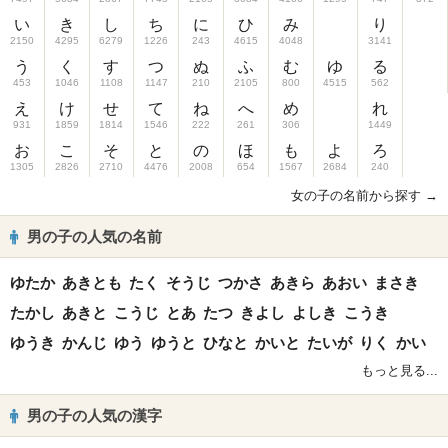
い
き
し
ち
に
ひ
み
り
2150
4295
6279
1226
243
4615
4048
3141
う
く
す
つ
ぬ
ふ
む
ゆ
る
453
1046
1108
1147
210
2105
800
4515
562
え
け
せ
て
ね
へ
め
れ
931
1859
1814
1546
222
261
306
1449
お
こ
そ
と
の
ほ
も
よ
ろ
1305
2826
2710
4476
2008
654
1567
2684
240
女の子の名前から探す →
男の子の人気の名前
ゆたか
あきとも
たく
そうじ
つかさ
あきら
あおい
まさき
たかし
あきと
こうじ
とあ
たつ
きよし
よしき
こうき
ゆうき
かんじ
ゆう
ゆうと
ひなと
かいと
たいが
りく
かい
もっと見る...
男の子の人気の漢字