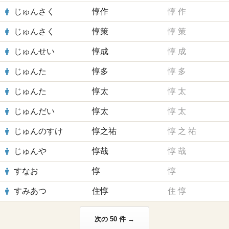
じゅんさく
惇作
惇
作
じゅんさく
惇策
惇
策
じゅんせい
惇成
惇
成
じゅんた
惇多
惇
多
じゅんた
惇太
惇
太
じゅんだい
惇太
惇
太
じゅんのすけ
惇之祐
惇
之
祐
じゅんや
惇哉
惇
哉
すなお
惇
惇
すみあつ
住惇
住
惇
次の 50 件 →