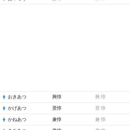
おきあつ
興惇
興
惇
かげあつ
景惇
景
惇
かねあつ
兼惇
兼
惇