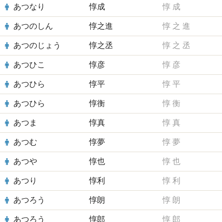
あつなり
惇成
惇
成
あつのしん
惇之進
惇
之
進
あつのじょう
惇之丞
惇
之
丞
あつひこ
惇彦
惇
彦
あつひら
惇平
惇
平
あつひら
惇衡
惇
衡
あつま
惇真
惇
真
あつむ
惇夢
惇
夢
あつや
惇也
惇
也
あつり
惇利
惇
利
あつろう
惇朗
惇
朗
あつろう
惇郎
惇
郎