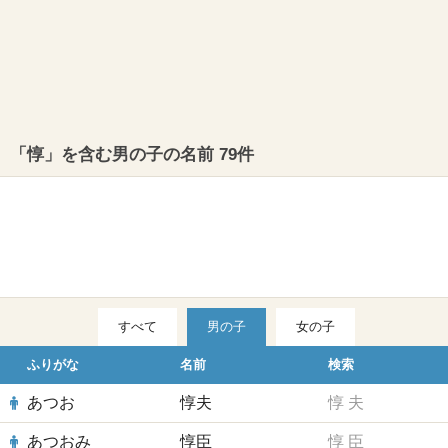
「惇」を含む男の子の名前 79件
すべて
男の子
女の子
ふりがな
名前
検索
あつお
惇夫
惇
夫
あつおみ
惇臣
惇
臣