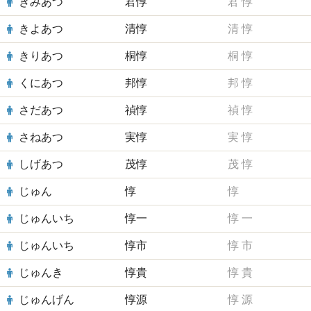
きみあつ
君惇
君
惇
きよあつ
清惇
清
惇
きりあつ
桐惇
桐
惇
くにあつ
邦惇
邦
惇
さだあつ
禎惇
禎
惇
さねあつ
実惇
実
惇
しげあつ
茂惇
茂
惇
じゅん
惇
惇
じゅんいち
惇一
惇
一
じゅんいち
惇市
惇
市
じゅんき
惇貴
惇
貴
じゅんげん
惇源
惇
源