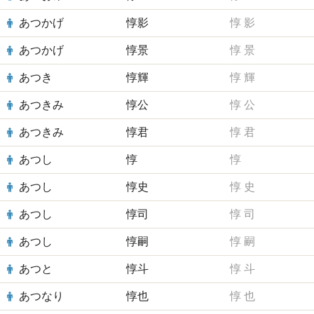
あつかげ
惇影
惇
影
あつかげ
惇景
惇
景
あつき
惇輝
惇
輝
あつきみ
惇公
惇
公
あつきみ
惇君
惇
君
あつし
惇
惇
あつし
惇史
惇
史
あつし
惇司
惇
司
あつし
惇嗣
惇
嗣
あつと
惇斗
惇
斗
あつなり
惇也
惇
也