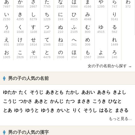
あ
か
さ
た
な
は
ま
や
ら
わ
7497
5684
2867
7745
2165
3084
4166
1295
747
372
い
き
し
ち
に
ひ
み
り
2150
4295
6279
1226
243
4615
4048
3141
う
く
す
つ
ぬ
ふ
む
ゆ
る
453
1046
1108
1147
210
2105
800
4515
562
え
け
せ
て
ね
へ
め
れ
931
1859
1814
1546
222
261
306
1449
お
こ
そ
と
の
ほ
も
よ
ろ
1305
2826
2710
4476
2008
654
1567
2684
240
女の子の名前から探す →
男の子の人気の名前
ゆたか
たく
そうじ
あきとも
たかし
あおい
あきら
きよし
こうじ
つかさ
あきと
かんじ
たつ
まさき
こうき
ひなと
とあ
ゆう
ゆうと
ゆうき
かいと
りく
そうし
はると
まさる
もっと見る...
男の子の人気の漢字