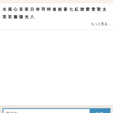
水
風
心
音
夜
日
幸
羽
時
速
姫
蒼
七
紅
琥
愛
雪
聖
太
英
双
藤
陽
光
八
もっと見る...