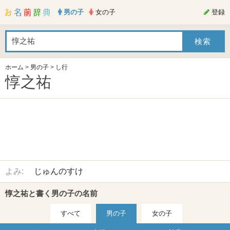
男の子
女の子
登録
ホーム
>
男の子
>
し行
惇之祐
よみ:
じゅんのすけ
惇之祐と書く男の子の名前
すべて
男の子
女の子