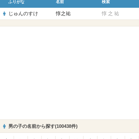
ふりがな
名前
検索
じゅんのすけ
惇之祐
惇
之
祐
男の子の名前から探す(100438件)