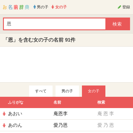
男の子
女の子
登録
「恩」を含む女の子の名前 91件
すべて
男の子
女の子
ふりがな
名前
検索
あおい
庵恩李
庵
恩
李
あのん
愛乃恩
愛
乃
恩