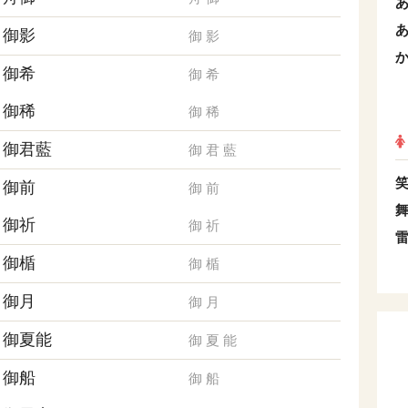
御影
御
影
御希
御
希
御稀
御
稀
御君藍
御
君
藍
御前
御
前
御祈
御
祈
御楯
御
楯
御月
御
月
御夏能
御
夏
能
御船
御
船