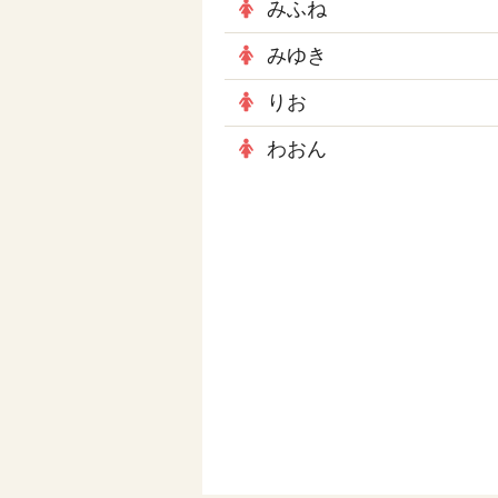
みふね
みゆき
りお
わおん