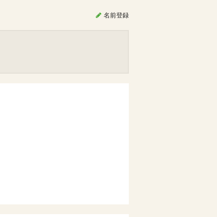
名前
登録