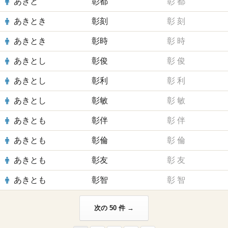
あきと
彰都
彰
都
あきとき
彰刻
彰
刻
あきとき
彰時
彰
時
あきとし
彰俊
彰
俊
あきとし
彰利
彰
利
あきとし
彰敏
彰
敏
あきとも
彰伴
彰
伴
あきとも
彰倫
彰
倫
あきとも
彰友
彰
友
あきとも
彰智
彰
智
次の 50 件 →