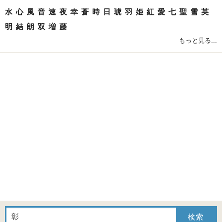
水
心
風
音
速
夜
幸
蒼
時
日
琥
羽
姫
紅
愛
七
聖
雪
英
明
結
朗
双
増
藤
もっと見る...