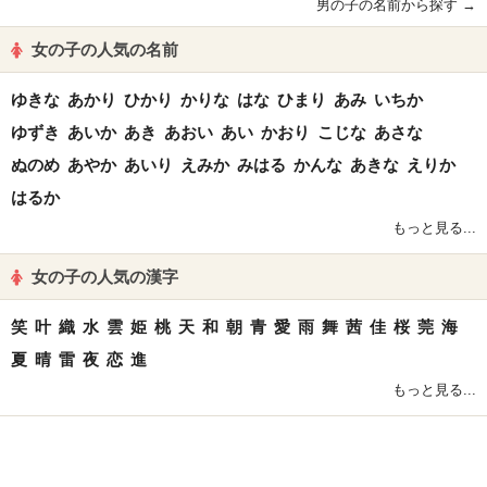
男の子の名前から探す →
女の子の人気の名前
ゆきな
あかり
ひかり
かりな
はな
ひまり
あみ
いちか
ゆずき
あいか
あき
あおい
あい
かおり
こじな
あさな
ぬのめ
あやか
あいり
えみか
みはる
かんな
あきな
えりか
はるか
もっと見る...
女の子の人気の漢字
笑
叶
織
水
雲
姫
桃
天
和
朝
青
愛
雨
舞
茜
佳
桜
莞
海
夏
晴
雷
夜
恋
進
もっと見る...