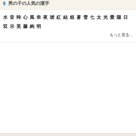
男の子の人気の漢字
水
音
時
心
風
幸
夜
琥
紅
結
姫
蒼
雪
七
太
光
愛
陽
日
双
示
英
藤
絢
明
もっと見る...