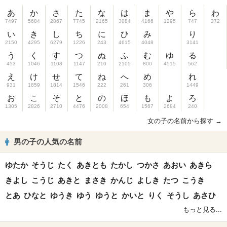
あ
か
さ
た
な
は
ま
や
ら
わ
7497
5684
2867
7745
2165
3084
4166
1295
747
372
い
き
し
ち
に
ひ
み
り
2150
4295
6279
1226
243
4615
4048
3141
う
く
す
つ
ぬ
ふ
む
ゆ
る
453
1046
1108
1147
210
2105
800
4515
562
え
け
せ
て
ね
へ
め
れ
931
1859
1814
1546
222
261
306
1449
お
こ
そ
と
の
ほ
も
よ
ろ
1305
2826
2710
4476
2008
654
1567
2684
240
女の子の名前から探す →
男の子の人気の名前
ゆたか
そうじ
たく
あきとも
たかし
つかさ
あおい
あきら
きよし
こうじ
あきと
まさき
かんじ
よしき
たつ
こうき
とあ
ひなと
ゆうき
ゆう
ゆうと
かいと
りく
そうし
あさひ
もっと見る...