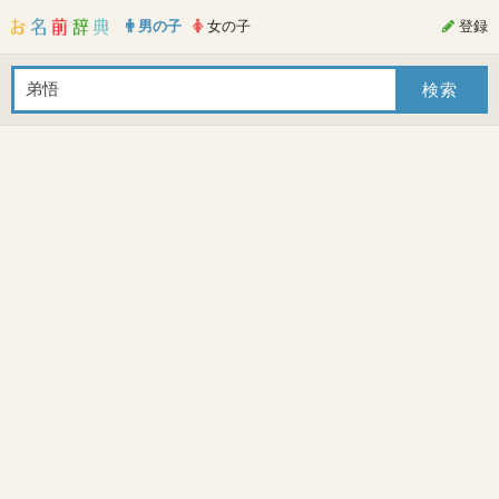
男の子
女の子
登録