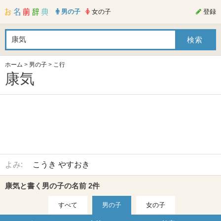
男の子
女の子
登録
ホーム
>
男の子
>
こ行
康気
よみ:
こうき
やすおき
康気と書く男の子の名前 2件
すべて
男の子
女の子