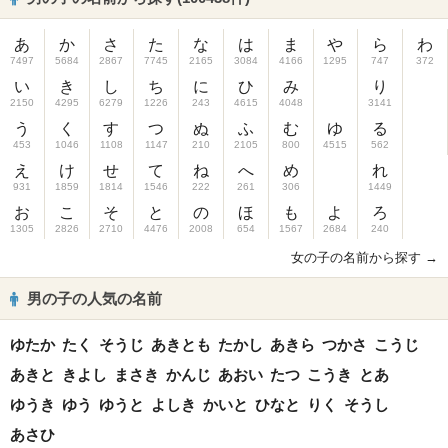
あ
か
さ
た
な
は
ま
や
ら
わ
7497
5684
2867
7745
2165
3084
4166
1295
747
372
い
き
し
ち
に
ひ
み
り
2150
4295
6279
1226
243
4615
4048
3141
う
く
す
つ
ぬ
ふ
む
ゆ
る
453
1046
1108
1147
210
2105
800
4515
562
え
け
せ
て
ね
へ
め
れ
931
1859
1814
1546
222
261
306
1449
お
こ
そ
と
の
ほ
も
よ
ろ
1305
2826
2710
4476
2008
654
1567
2684
240
女の子の名前から探す →
男の子の人気の名前
ゆたか
たく
そうじ
あきとも
たかし
あきら
つかさ
こうじ
あきと
きよし
まさき
かんじ
あおい
たつ
こうき
とあ
ゆうき
ゆう
ゆうと
よしき
かいと
ひなと
りく
そうし
あさひ