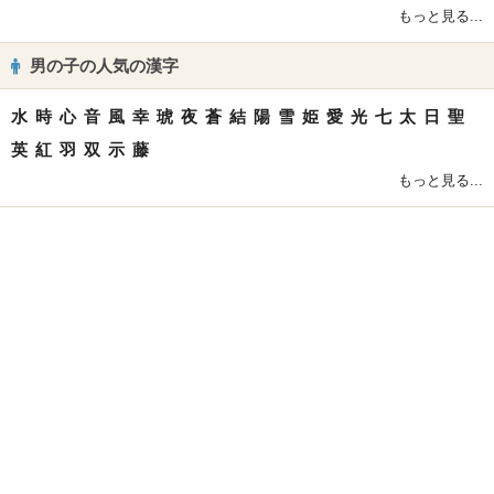
もっと見る...
男の子の人気の漢字
水
時
心
音
風
幸
琥
夜
蒼
結
陽
雪
姫
愛
光
七
太
日
聖
英
紅
羽
双
示
藤
もっと見る...