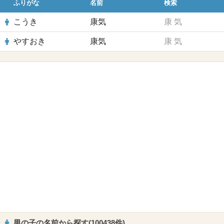
ふりがな
名前
検索
こうき
康気
康
気
やすおき
康気
康
気
男の子の名前から探す(100438件)