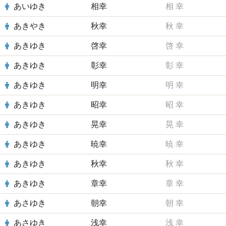
あいゆき
相幸
相
幸
あきやき
秋幸
秋
幸
あきゆき
啓幸
啓
幸
あきゆき
彰幸
彰
幸
あきゆき
明幸
明
幸
あきゆき
昭幸
昭
幸
あきゆき
晃幸
晃
幸
あきゆき
暁幸
暁
幸
あきゆき
秋幸
秋
幸
あきゆき
章幸
章
幸
あさゆき
朝幸
朝
幸
あさゆき
浅幸
浅
幸