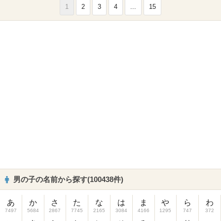
1
2
3
4
...
15
男の子の名前から探す(100438件)
あ
か
さ
た
な
は
ま
や
ら
わ
7497
5684
2867
7745
2165
3084
4166
1295
747
372