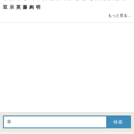
双
示
英
藤
絢
明
もっと見る...