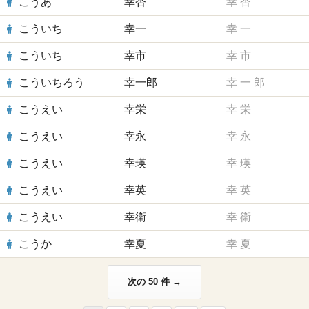
こうあ
幸杏
幸
杏
こういち
幸一
幸
一
こういち
幸市
幸
市
こういちろう
幸一郎
幸
一
郎
こうえい
幸栄
幸
栄
こうえい
幸永
幸
永
こうえい
幸瑛
幸
瑛
こうえい
幸英
幸
英
こうえい
幸衛
幸
衛
こうか
幸夏
幸
夏
次の 50 件 →