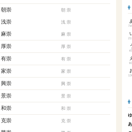
朝崇
朝
崇
浅崇
浅
崇
74
麻崇
麻
崇
21
厚崇
厚
崇
4
有崇
有
崇
9
家崇
家
崇
13
興崇
興
崇
景崇
景
崇
和崇
和
崇
克崇
克
崇