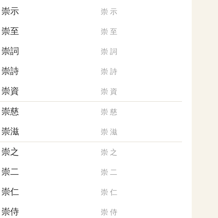
崇示
崇
示
崇至
崇
至
崇詞
崇
詞
崇詩
崇
詩
崇資
崇
資
崇慈
崇
慈
崇滋
崇
滋
崇之
崇
之
崇二
崇
二
崇仁
崇
仁
崇侍
崇
侍