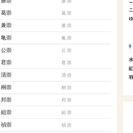
勝崇
勝
崇
葛崇
葛
崇
兼崇
兼
崇
亀崇
亀
崇
公崇
公
崇
君崇
君
崇
清崇
清
崇
桐崇
桐
崇
邦崇
邦
崇
組崇
組
崇
禎崇
禎
崇