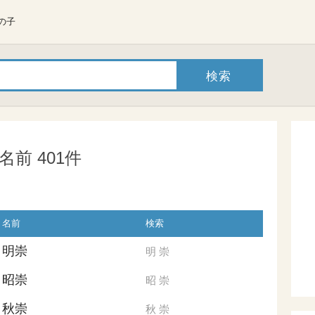
の子
前 401件
名前
検索
明崇
明
崇
昭崇
昭
崇
秋崇
秋
崇