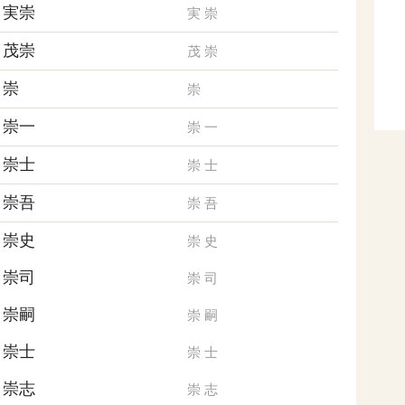
実崇
実
崇
茂崇
茂
崇
崇
崇
崇一
崇
一
崇士
崇
士
崇吾
崇
吾
崇史
崇
史
崇司
崇
司
崇嗣
崇
嗣
崇士
崇
士
崇志
崇
志