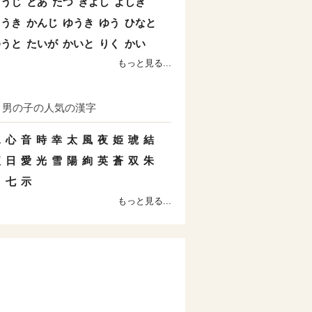
こうじ
とあ
たつ
きよし
よしき
こうき
かんじ
ゆうき
ゆう
ひなと
ゆうと
たいが
かいと
りく
かい
もっと見る...
男の子の人気の漢字
水
心
音
時
幸
太
風
夜
姫
琥
結
紅
日
愛
光
雪
陽
絢
英
蒼
双
朱
羽
七
示
もっと見る...