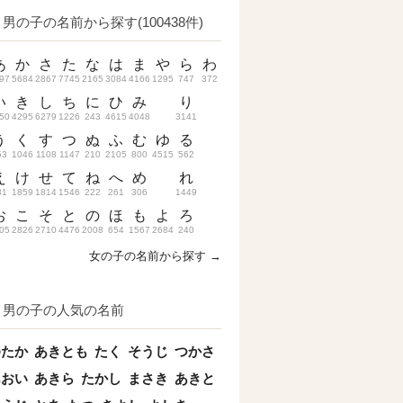
男の子の名前から探す(100438件)
あ
か
さ
た
な
は
ま
や
ら
わ
97
5684
2867
7745
2165
3084
4166
1295
747
372
い
き
し
ち
に
ひ
み
り
50
4295
6279
1226
243
4615
4048
3141
う
く
す
つ
ぬ
ふ
む
ゆ
る
53
1046
1108
1147
210
2105
800
4515
562
え
け
せ
て
ね
へ
め
れ
31
1859
1814
1546
222
261
306
1449
お
こ
そ
と
の
ほ
も
よ
ろ
05
2826
2710
4476
2008
654
1567
2684
240
女の子の名前から探す →
男の子の人気の名前
ゆたか
あきとも
たく
そうじ
つかさ
あおい
あきら
たかし
まさき
あきと