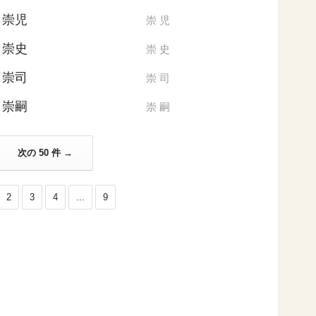
崇児
崇
児
崇史
崇
史
崇司
崇
司
崇嗣
崇
嗣
次の 50 件 →
2
3
4
...
9