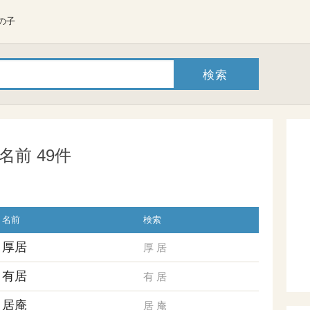
の子
前 49件
名前
検索
厚居
厚
居
有居
有
居
居庵
居
庵