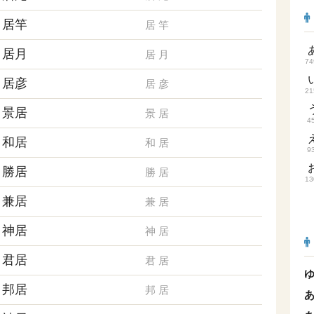
居竿
居
竿
居月
居
月
74
居彦
居
彦
21
景居
景
居
4
和居
和
居
9
勝居
勝
居
13
兼居
兼
居
神居
神
居
君居
君
居
邦居
邦
居