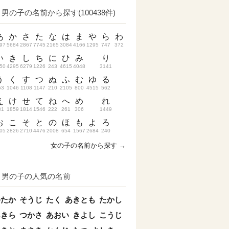
男の子の名前から探す(100438件)
あ
か
さ
た
な
は
ま
や
ら
わ
97
5684
2867
7745
2165
3084
4166
1295
747
372
い
き
し
ち
に
ひ
み
り
50
4295
6279
1226
243
4615
4048
3141
う
く
す
つ
ぬ
ふ
む
ゆ
る
53
1046
1108
1147
210
2105
800
4515
562
え
け
せ
て
ね
へ
め
れ
31
1859
1814
1546
222
261
306
1449
お
こ
そ
と
の
ほ
も
よ
ろ
05
2826
2710
4476
2008
654
1567
2684
240
女の子の名前から探す →
男の子の人気の名前
ゆたか
そうじ
たく
あきとも
たかし
あきら
つかさ
あおい
きよし
こうじ