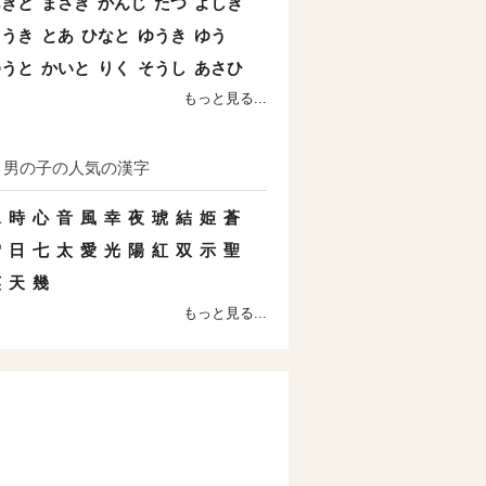
あきと
まさき
かんじ
たつ
よしき
こうき
とあ
ひなと
ゆうき
ゆう
ゆうと
かいと
りく
そうし
あさひ
もっと見る...
男の子の人気の漢字
水
時
心
音
風
幸
夜
琥
結
姫
蒼
雪
日
七
太
愛
光
陽
紅
双
示
聖
英
天
幾
もっと見る...