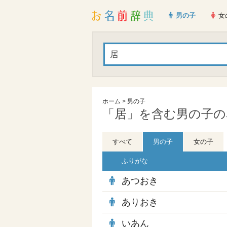
男の子
女
ホーム
>
男の子
「居」を含む男の子の名
すべて
男の子
女の子
ふりがな
あつおき
ありおき
いあん