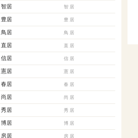
智居
智
居
豊居
豊
居
鳥居
鳥
居
直居
直
居
信居
信
居
憲居
憲
居
春居
春
居
尚居
尚
居
秀居
秀
居
博居
博
居
房居
房
居