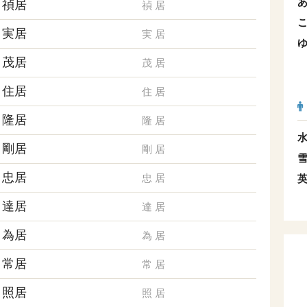
禎居
禎
居
実居
実
居
茂居
茂
居
住居
住
居
隆居
隆
居
剛居
剛
居
忠居
忠
居
達居
達
居
為居
為
居
常居
常
居
照居
照
居