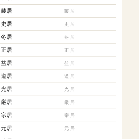
藤居
藤
居
史居
史
居
冬居
冬
居
正居
正
居
益居
益
居
道居
道
居
光居
光
居
厳居
厳
居
宗居
宗
居
元居
元
居