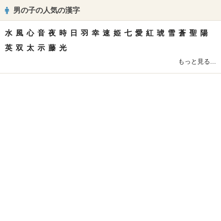
男の子の人気の漢字
水
風
心
音
夜
時
日
羽
幸
速
姫
七
愛
紅
琥
雪
蒼
聖
陽
英
双
太
示
藤
光
もっと見る...