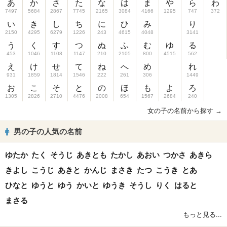
あ
か
さ
た
な
は
ま
や
ら
わ
7497
5684
2867
7745
2165
3084
4166
1295
747
372
い
き
し
ち
に
ひ
み
り
2150
4295
6279
1226
243
4615
4048
3141
う
く
す
つ
ぬ
ふ
む
ゆ
る
453
1046
1108
1147
210
2105
800
4515
562
え
け
せ
て
ね
へ
め
れ
931
1859
1814
1546
222
261
306
1449
お
こ
そ
と
の
ほ
も
よ
ろ
1305
2826
2710
4476
2008
654
1567
2684
240
女の子の名前から探す →
男の子の人気の名前
ゆたか
たく
そうじ
あきとも
たかし
あおい
つかさ
あきら
きよし
こうじ
あきと
かんじ
まさき
たつ
こうき
とあ
ひなと
ゆうと
ゆう
かいと
ゆうき
そうし
りく
はると
まさる
もっと見る...