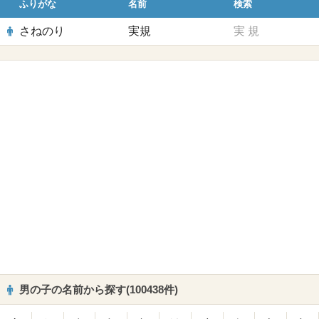
ふりがな
名前
検索
さねのり
実規
実
規
男の子の名前から探す(100438件)