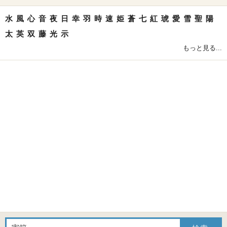
水
風
心
音
夜
日
幸
羽
時
速
姫
蒼
七
紅
琥
愛
雪
聖
陽
太
英
双
藤
光
示
もっと見る...