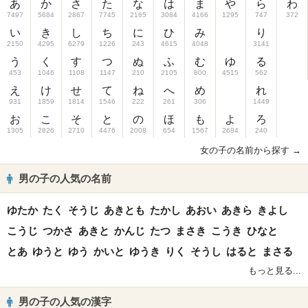
あ
か
さ
た
な
は
ま
や
ら
わ
7497
5684
2867
7745
2165
3084
4166
1295
747
372
い
き
し
ち
に
ひ
み
り
2150
4295
6279
1226
243
4615
4048
3141
う
く
す
つ
ぬ
ふ
む
ゆ
る
453
1046
1108
1147
210
2105
800
4515
562
え
け
せ
て
ね
へ
め
れ
931
1859
1814
1546
222
261
306
1449
お
こ
そ
と
の
ほ
も
よ
ろ
1305
2826
2710
4476
2008
654
1567
2684
240
女の子の名前から探す →
男の子の人気の名前
ゆたか
たく
そうじ
あきとも
たかし
あおい
あきら
きよし
こうじ
つかさ
あきと
かんじ
たつ
まさき
こうき
ひなと
とあ
ゆうと
ゆう
かいと
ゆうき
りく
そうし
はると
まさる
もっと見る...
男の子の人気の漢字