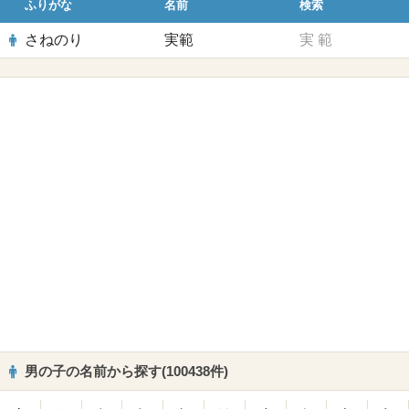
ふりがな
名前
検索
さねのり
実範
実
範
男の子の名前から探す(100438件)