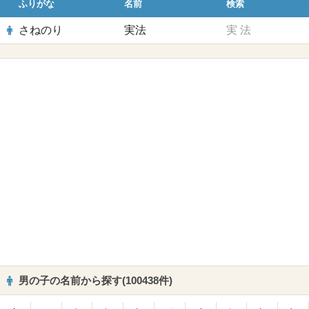
ふりがな
名前
検索
さねのり
実法
実
法
男の子の名前から探す(100438件)