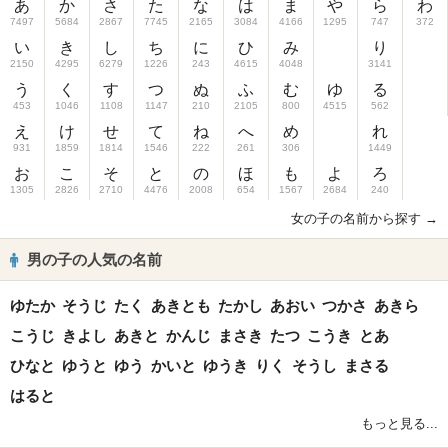
あ
か
さ
た
な
は
ま
や
ら
わ
7497
5684
2867
7745
2165
3084
4166
1295
747
372
い
き
し
ち
に
ひ
み
り
2150
4295
6279
1226
243
4615
4048
3141
う
く
す
つ
ぬ
ふ
む
ゆ
る
453
1046
1108
1147
210
2105
800
4515
562
え
け
せ
て
ね
へ
め
れ
931
1859
1814
1546
222
261
306
1449
お
こ
そ
と
の
ほ
も
よ
ろ
1305
2826
2710
4476
2008
654
1567
2684
240
女の子の名前から探す →
男の子の人気の名前
ゆたか
そうじ
たく
あきとも
たかし
あおい
つかさ
あきら
こうじ
きよし
あきと
かんじ
まさき
たつ
こうき
とあ
ひなと
ゆうと
ゆう
かいと
ゆうき
りく
そうし
まさる
はると
もっと見る...