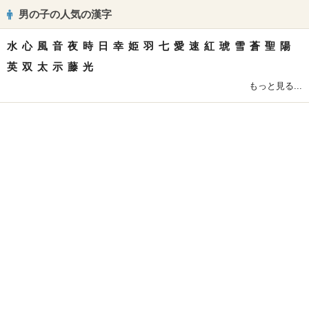
男の子の人気の漢字
水
心
風
音
夜
時
日
幸
姫
羽
七
愛
速
紅
琥
雪
蒼
聖
陽
英
双
太
示
藤
光
もっと見る...