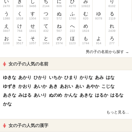
い
き
し
ち
に
ひ
み
り
2470
3994
3466
2144
606
4270
10922
6102
う
く
す
つ
ぬ
ふ
む
ゆ
る
1380
1018
1304
922
572
1760
620
9378
2119
え
け
せ
て
ね
へ
め
れ
3407
764
1831
432
567
222
1624
2439
お
こ
そ
と
の
ほ
も
よ
ろ
1168
3517
1057
1954
1574
1123
1744
914
277
男の子の名前から探す →
女の子の人気の名前
ゆきな
あかり
ひかり
いちか
ひまり
かりな
あみ
はな
ゆずき
かおり
あいか
あき
あおい
あい
あやか
こじな
あさな
みはる
あいり
ぬのめ
かんな
あきな
はるか
はるな
かな
もっと見る...
女の子の人気の漢字