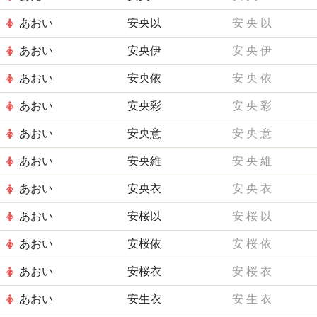
あおい
安央以
安
央
以
あおい
安央伊
安
央
伊
あおい
安央依
安
央
依
あおい
安央彩
安
央
彩
あおい
安央意
安
央
意
あおい
安央維
安
央
維
あおい
安央衣
安
央
衣
あおい
安桜以
安
桜
以
あおい
安桜依
安
桜
依
あおい
安桜衣
安
桜
衣
あおい
安生衣
安
生
衣