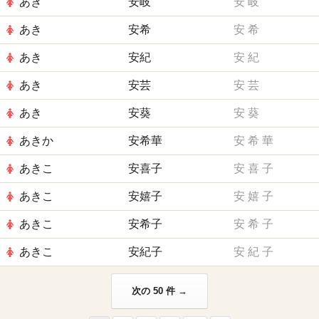
あき
安岐
安
岐
あき
安希
安
希
あき
安紀
安
紀
あき
安芸
安
芸
あき
安葵
安
葵
あきか
安希華
安
希
華
あきこ
安喜子
安
喜
子
あきこ
安嬉子
安
嬉
子
あきこ
安希子
安
希
子
あきこ
安紀子
安
紀
子
次の 50 件 →