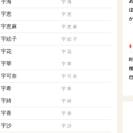
宇海
宇
海
宇恵
宇
恵
宇恵麻
宇
恵
麻
宇絵子
宇
絵
子
宇花
宇
花
宇華
宇
華
宇可奈
宇
可
奈
宇希
宇
希
宇綺
宇
綺
宇香
宇
香
宇沙
宇
沙