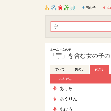
男の子
女
ホーム
>
女の子
「宇」を含む女の子の名
すべて
男の子
女の子
ふりがな
あうら
あうりん
あびう