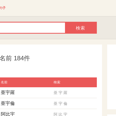
の子
前 184件
名前
検索
亜宇羅
亜
宇
羅
亜宇倫
亜
宇
倫
阿比宇
阿
比
宇