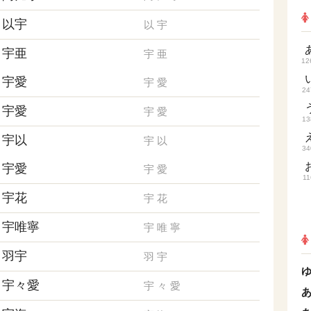
以宇
以
宇
宇亜
宇
亜
12
宇愛
宇
愛
24
宇愛
宇
愛
13
宇以
宇
以
34
宇愛
宇
愛
11
宇花
宇
花
宇唯寧
宇
唯
寧
羽宇
羽
宇
宇々愛
宇
々
愛