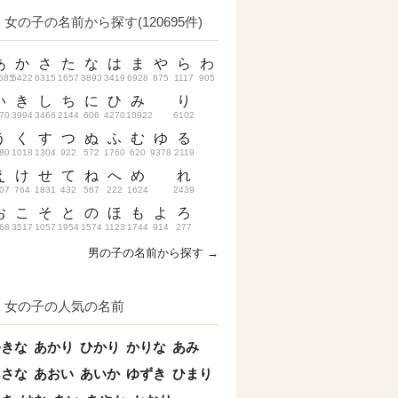
女の子の名前から探す(120695件)
あ
か
さ
た
な
は
ま
や
ら
わ
685
5422
6315
1657
3893
3419
6928
675
1117
905
い
き
し
ち
に
ひ
み
り
70
3994
3466
2144
606
4270
10922
6102
う
く
す
つ
ぬ
ふ
む
ゆ
る
80
1018
1304
922
572
1760
620
9378
2119
え
け
せ
て
ね
へ
め
れ
07
764
1831
432
567
222
1624
2439
お
こ
そ
と
の
ほ
も
よ
ろ
68
3517
1057
1954
1574
1123
1744
914
277
男の子の名前から探す →
女の子の人気の名前
ゆきな
あかり
ひかり
かりな
あみ
あさな
あおい
あいか
ゆずき
ひまり