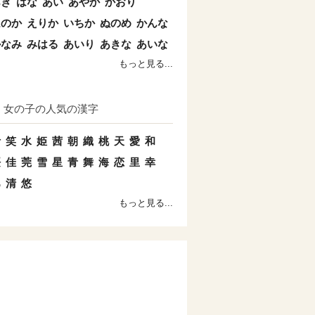
あき
はな
あい
あやか
かおり
ほのか
えりか
いちか
ぬのめ
かんな
かなみ
みはる
あいり
あきな
あいな
もっと見る...
女の子の人気の漢字
叶
笑
水
姫
茜
朝
織
桃
天
愛
和
桜
佳
莞
雪
星
青
舞
海
恋
里
幸
巴
清
悠
もっと見る...