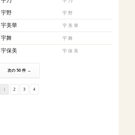
宇乃
宇
乃
宇野
宇
野
宇美華
宇
美
華
宇舞
宇
舞
宇保美
宇
保
美
次の 50 件 →
1
2
3
4