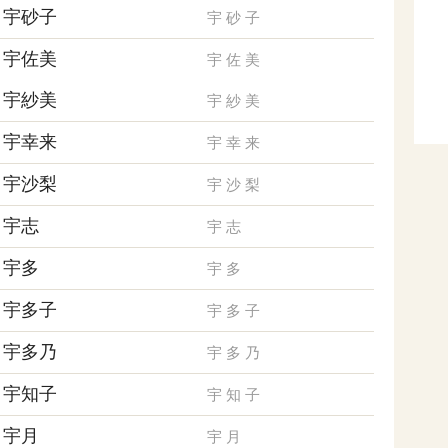
宇砂子
宇
砂
子
宇佐美
宇
佐
美
宇紗美
宇
紗
美
宇幸来
宇
幸
来
宇沙梨
宇
沙
梨
宇志
宇
志
宇多
宇
多
宇多子
宇
多
子
宇多乃
宇
多
乃
宇知子
宇
知
子
宇月
宇
月