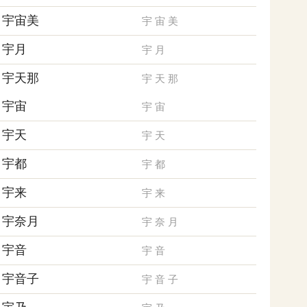
宇宙美
宇
宙
美
宇月
宇
月
宇天那
宇
天
那
宇宙
宇
宙
宇天
宇
天
宇都
宇
都
宇来
宇
来
宇奈月
宇
奈
月
宇音
宇
音
宇音子
宇
音
子