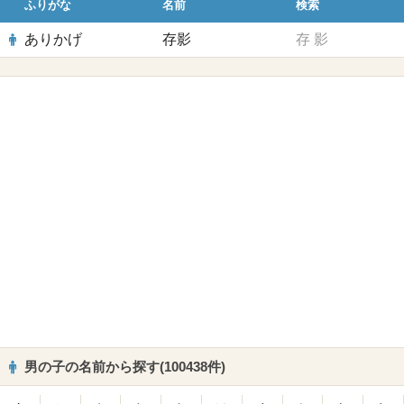
ふりがな
名前
検索
ありかげ
存影
存
影
男の子の名前から探す(100438件)