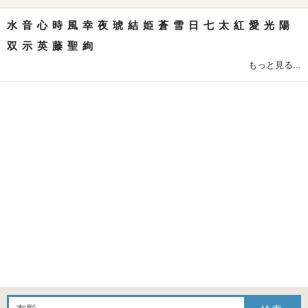
水
音
心
時
風
幸
夜
琥
結
姫
蒼
雪
日
七
太
紅
愛
光
陽
双
示
英
藤
聖
絢
もっと見る...