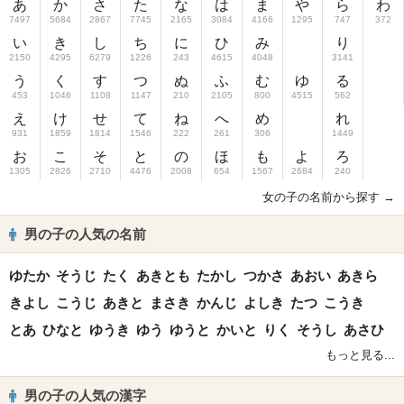
あ
か
さ
た
な
は
ま
や
ら
わ
7497
5684
2867
7745
2165
3084
4166
1295
747
372
い
き
し
ち
に
ひ
み
り
2150
4295
6279
1226
243
4615
4048
3141
う
く
す
つ
ぬ
ふ
む
ゆ
る
453
1046
1108
1147
210
2105
800
4515
562
え
け
せ
て
ね
へ
め
れ
931
1859
1814
1546
222
261
306
1449
お
こ
そ
と
の
ほ
も
よ
ろ
1305
2826
2710
4476
2008
654
1567
2684
240
女の子の名前から探す →
男の子の人気の名前
ゆたか
そうじ
たく
あきとも
たかし
つかさ
あおい
あきら
きよし
こうじ
あきと
まさき
かんじ
よしき
たつ
こうき
とあ
ひなと
ゆうき
ゆう
ゆうと
かいと
りく
そうし
あさひ
もっと見る...
男の子の人気の漢字